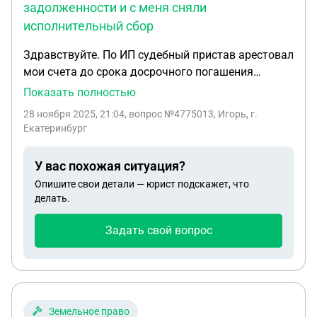
задолженности и с меня сняли
исполнительный сбор
Здравствуйте. По ИП судебный пристав арестовал
мои счета до срока досрочного погашения
задолженности. Необходимая сумма была
Показать полностью
положена на счёт, но пристав снял сумму после
28 ноября 2025, 21:04
, вопрос №4775013, Игорь, г.
истечения срока добровольного погашения
Екатеринбург
задолженности и с меня сняли исполнительный
сбор. Подскажите пожалуйста могу ли я вернуть
У вас похожая ситуация?
деньги за исполнительный сбор т.к я не мог
Опишите свои детали — юрист подскажет, что
воспользоваться картой банка в связи с арестом
делать.
счёта.
Задать свой вопрос
Земельное право