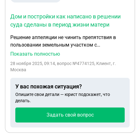
Дом и постройки как написано в решении
суда сделаны в период жизни матери
Решение аппеляции не чинить препятствия в
пользовании земельным участком с
расположенными на нем домом и постройками.
Показать полностью
При этом мне отказано в передаче ключей от
28 ноября 2025, 09:14
, вопрос №4774125, Клиент, г.
всех построек. Также в решении суда написано о
Москва
единстве участка с постройками и о равноправии
в пользовании между двумя собственниками
У вас похожая ситуация?
мной и брата. Участок получили по наследству в
Опишите свои детали — юрист подскажет, что
равных долях. Дом и постройки как написано в
делать.
решении суда сделаны в период жизни матери. В
результате мне мой брат не даёт доступа никуда
Задать свой вопрос
кроме участка свободного от построек, и
приставы тоже отказыаают в доступе, мотивируя
в отказе суда в передаче ключей. участок в