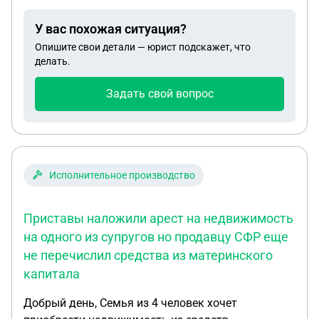
другим приставом, возбуждено по другому
исполнительному листу, возбуждено
У вас похожая ситуация?
исполнительное производство, и уже 27.11.2025
Опишите свои детали — юрист подскажет, что
направлены исполнительные производства в
делать.
банки для удержания денежных средств. Скажите
пожалуйста, возможно в данном случае
Задать свой вопрос
объединение последнего ИП в сводное
производство с предыдущими делами. И
насколько не прав пристав, направив на
следующий день в банки на арест счетов?
Спасибо
Исполнительное производство
Приставы наложили арест на недвижимость
на одного из супругов но продавцу СФР еще
не перечислил средства из материнского
капитала
Добрый день, Семья из 4 человек хочет