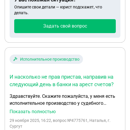
документы предоставлены в суд. На заседание
Опишите свои детали — юрист подскажет, что
суда по этому вопросу никто не явился и
делать.
осталось в силе первоначальное решение суда.
Отец выплачивает алименты по соглашению,
Задать свой вопрос
выплаты без задержек (но эта сумма гораздо
меньше, чем от 1/4 дохода). Можно ли взыскать
алименты по первоначальному решению суда за
весь прошедший период?
Исполнительное производство
И насколько не прав пристав, направив на
следующий день в банки на арест счетов?
Здравствуйте. Скажите пожалуйста, у меня есть
исполнительное производство у судебного
пристава, данным приставом было направлено
Показать полностью
работодателю исполнительное производство на
29 ноября 2025, 16:22
, вопрос №4775761, Наталья, г.
удержание 50% с заработной платы. 26.11.2025
Сургут