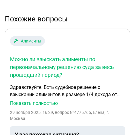
Похожие вопросы
Алименты
Можно ли взыскать алименты по
первоначальному решению суда за весь
прошедший период?
Здравствуйте. Есть судебное решение о
взыскании алиментов в размере 1/4 дохода от
12.07.2011. Отец разными способами скрывал
Показать полностью
свой доход, чтобы платить как можно меньшую
29 ноября 2025, 16:29
, вопрос №4775765, Елена, г.
сумму. Поэтому позднее 21.03.2018г. было
Москва
составлено соглашение о выплате алиментов,
исходя из расчета мрот и заверено у нотариуса и
У вас похожая ситуация?