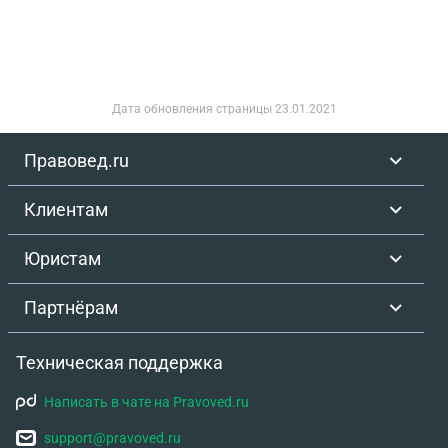
собственности а постройки не Офрмлены в
собственость по причине отказа брата в
оформлении. Вправе ли мне отказыаать в
доступе в постройки. И какой иск можно подать.
Дата обновления страницы
23.01.2021
Правовед.ru
Клиентам
Юристам
Партнёрам
Техническая поддержка
Написать в чате на Pravoved.ru
support@pravoved.ru