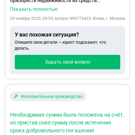
приобрести недвижимость из средств
материнского капитала. Но приставы работают
Показать полностью
над супругами. Есть право собственности на всех
29 ноября 2025, 09:55
, вопрос №4775425, Юлия, г. Москва
членов семьи. Приставы наложили арест на
недвижимость на одного из супругов но продавцу
У вас похожая ситуация?
СФР еще не перечислил средства из материнского
Опишите свои детали — юрист подскажет, что
капитала.
делать.
Задать свой вопрос
Исполнительное производство
Необходимая сумма была положена на счёт,
но пристав снял сумму после истечения
срока добровольного погашения