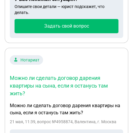
дарения и мой дом переоформили на нее,после
Опишите свои детали — юрист подскажет, что
этого она меня выгнала с семьей на улицу. мы
делать.
подали в суд по месту проживания,и нам
отказали в иске в котором я прошу признать
Задать свой вопрос
договор дарения недействительным и
дальнейшие переоформления,что мне делать
дальше?ведь по закону все договора дарения
поступившие в росреестр до 13 января 2025 года
не заверенные у нотариуса являются
Нотариат
действительными,а те договора дарения которые
поступают в росреестр после 13.01.2025,а именно
Можно ли сделать договор дарения
в нашем случае 20.06.2025 должны быть
квартиры на сына, если я останусь там
нотариально заверенными.
жить?
Можно ли сделать договор дарения квартиры на
сына, если я останусь там жить?
21 мая, 11:39
, вопрос №4958874, Валентина, г. Москва