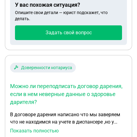
У вас похожая ситуация?
Опишите свои детали — юрист подскажет, что
делать.
Задать свой вопрос
Доверенности нотариуса
Можно ли переподписать договор дарения,
если в нем неверные данные о здоровье
дарителя?
В договоре дарения написано что мы заверяем
что не находимся на учете в диспансере ,но у
дарителя есть группа 3 от психодиспансера
Показать полностью
.Можем мы переподписать ,если он ещё не прошел