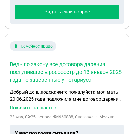
Задать свой вопрос
Семейное право
Ведь по закону все договора дарения
поступившие в росреестр до 13 января 2025
года не заверенные у нотариуса
Добрый день,подскажите пожалуйста моя мать
20.06.2025 года подложила мне договор дарения
и я его подписал якобы он заключен 23.12.2024
Показать полностью
года(я увидел дату только когда начал
23 мая, 09:25
, вопрос №4960888, Светлана, г. Москва
разбираться) далее она подала в мфц 20.06.2025
года этот незаверенный нотариусом договор
У вас похожая ситуация?