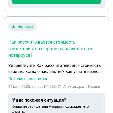
Нотариат
Как рассчитывается стоимость
свидетельства о праве на наследство у
нотариуса?
Здравствуйте! Как рассчитатывается стоимость
свидетельства о наследстве? Как узнать верно ли
посчитал нотариус. Просто нам озвучили очень
Показать полностью
большие для нас суммы. Можно ли сделать
25 мая, 11:20
, вопрос №4962471, Александра, г. Казань
расчет у другого нотариуса?
У вас похожая ситуация?
Опишите свои детали — юрист подскажет, что
делать.