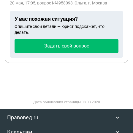
20 мая, 17:05
, вопрос №4958098, Ольга, г. Москва
регистрацию в Реесте ,нотариус говорит что
ничего страшного не нужно черкать там ничего.
У вас похожая ситуация?
Опишите свои детали — юрист подскажет, что
делать.
Задать свой вопрос
Дата обновления страницы
08.03.2020
Правовед.ru
Клиентам