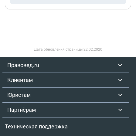
1–4% от суммы затрат. При этом из-за специфики
работы общий оборот может превышать 1
миллион рублей в месяц, хотя фактический доход
составляет 30 - 40 тыс. Я хочу работать законно и
платить налоги, но не понимаю, какой режим
налогообложения мне подходит. Подскажите,
подходит ли мне патент? Если да, то какой вид
Дата обновления страницы
22.02.2020
деятельности следует выбрать? Я рассматривал
вариант регистрации ИП, однако при ставке 6%
Правовед.ru
налог будет рассчитываться с общего оборота, и
с учетом моей маржи (до 4%) налоговая нагрузка
Клиентам
может превышать фактическую прибыль. Также
хочу отметить, что я являюсь инвалидом II
Юристам
группы и не имею возможности заниматься
физическим трудом. При попытке оформить
Партнёрам
патент я не нашёл подходящего вида
деятельности. Буду благодарен за консультацию
Техническая поддержка
и разъяснение, какой вариант налогообложения
будет наиболее правильным и безопасным в моей