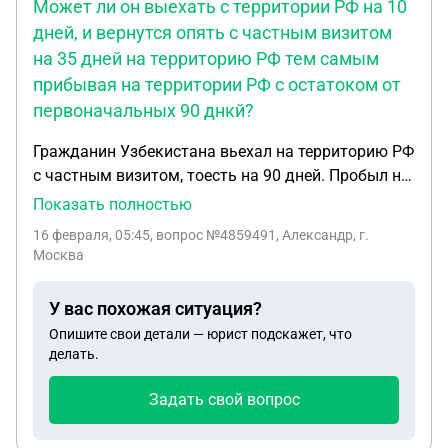
Может ли он выехать с территории РФ на 10
дней, и вернутся опять с частным визитом
на 35 дней на территорию РФ тем самым
прибывая на территории РФ с остатоком от
первоначальных 90 днкй?
Гражданин Узбекистана вьехал на территорию РФ
с частным визитом, тоесть на 90 дней. Пробыл на
территории рф 55 дней. Может ли он выехать с
Показать полностью
территории РФ на 10 дней, и вернутся опять с
16 февраля, 05:45
, вопрос №4859491, Александр, г.
частным визитом на 35 дней на территорию РФ
Москва
тем самым прибывая на территории РФ с
остатоком от первоначальных 90 днкй?
У вас похожая ситуация?
Опишите свои детали — юрист подскажет, что
делать.
Задать свой вопрос