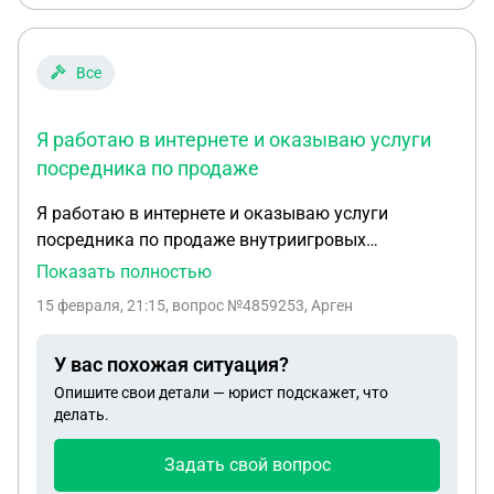
Все
Я работаю в интернете и оказываю услуги
посредника по продаже
Я работаю в интернете и оказываю услуги
посредника по продаже внутриигровых
предметов. Я выступаю продавцом и беру
Показать полностью
процент от своих затрат. Например, покупатель
15 февраля, 21:15
, вопрос №4859253, Арген
приобретает у меня товар за 800 сомов, а я
покупаю этот же товар на официальных сайтах за
У вас похожая ситуация?
750 сомов, оплачивая его со своих личных
Опишите свои детали — юрист подскажет, что
банковских карт. Работаю через сайт FunPay:
делать.
средства от продаж поступают на баланс сайта,
после чего я вывожу их на свои банковские
Задать свой вопрос
карты. Моя чистая прибыль составляет примерно