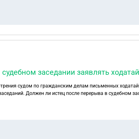
 судебном заседании заявлять ходатай
отрения судом по гражданским делам письменных ходатайс
одатайства о рассмотрении
датайств, либо суд должен приступить к их рассмотрению 
а, ссылаясь при этом на гласность судебного заседания?