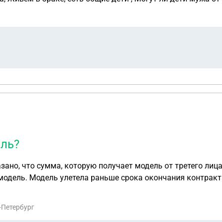
ель?
ано, что сумма, которую получает модель от третего лица
 модель. Модель улетела раньше срока окончания контракт
ль по расчетам исходя из договора его покрыла. Модель за
азу делить прибыль по процентам, соответственно аванс м
-Петербург
оло 100 тысяч рублей. Должна ли что-то возместить моде