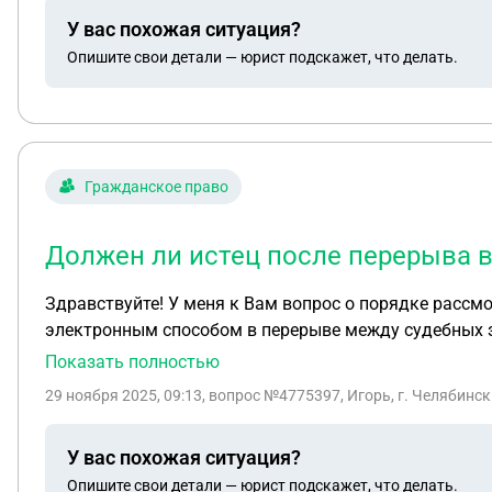
У вас похожая ситуация?
Опишите свои детали — юрист подскажет, что делать.
Гражданское право
Должен ли истец после перерыва в
Здравствуйте! У меня к Вам вопрос о порядке рассм
электронным способом в перерыве между судебных заседаний. Должен ли истец после перерыва в судебном заседании заявлять х
уже ранее полученных судом и ответчиком этих же хо
Показать полностью
обязывая истца вновь озвучивать данные ходатайств
29 ноября 2025, 09:13
, вопрос №4775397, Игорь, г. Челябинск
У вас похожая ситуация?
Опишите свои детали — юрист подскажет, что делать.