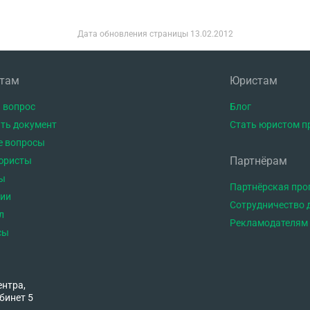
Дата обновления страницы
13.02.2012
нтам
Юристам
 вопрос
Блог
ть документ
Стать юристом п
е вопросы
Партнёрам
юристы
ы
Партнёрская пр
тии
Сотрудничество 
л
Рекламодателям
сы
ентра,
бинет 5