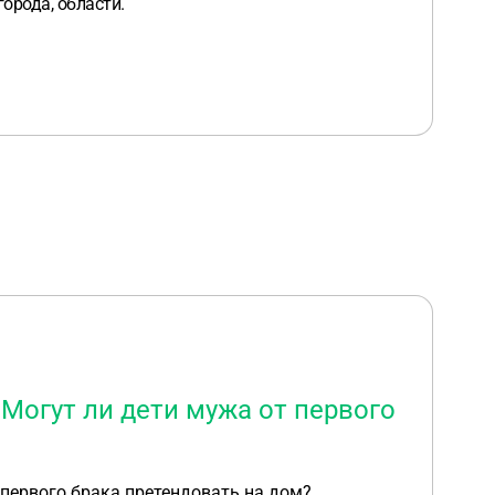
орода, области.
Могут ли дети мужа от первого
 первого брака претендовать на дом?