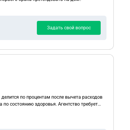
Задать свой вопрос
 делится по процентам после вычета расходов
а по состоянию здоровья. Агентство требует
работала за все время 280 тысяч рублей, а
одель покрывала со своих 50% заработка.
ль?