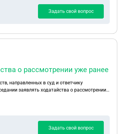
Задать свой вопрос
ства о рассмотрении уже ранее
тв, направленных в суд и ответчику
в начале судебного разбирательства, не
Задать свой вопрос