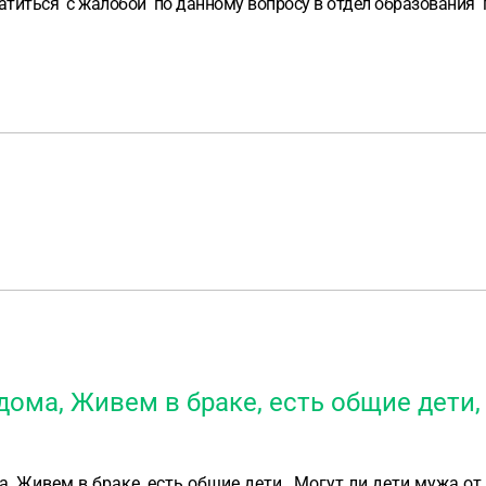
атиться с жалобой по данному вопросу в отдел образования г
ома, Живем в браке, есть общие дети, 
 Живем в браке, есть общие дети , Могут ли дети мужа от