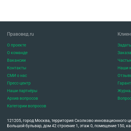
Правовед.ru
Клие
О проекте
Задать
О команде
Заказа
Вакансии
Часты
Контакты
Наши 
СМИ о нас
Отзыв
Пресс-центр
Гаран
Наши партнёры
Журна
Архив вопросов
Вопро
Категории вопросов
121205, город Москва, территория Сколково инновационного ц
Большой бульвар, дом 42 строение 1, этаж 0, помещение 150, ка