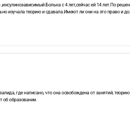
 ,инсулинозависимый.Больна с 4 лет,сейчас ей 14 лет.По реш
ьно изучала теорию и сдавала.Имеют ли они на это право и д
лида, где написано, что она освобождена от занятий, теорию 
т об образовании.