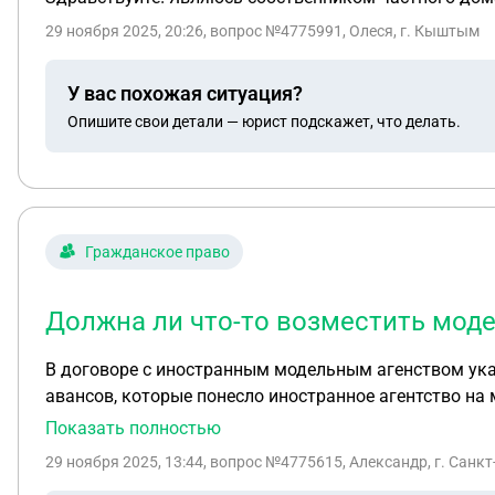
29 ноября 2025, 20:26
, вопрос №4775991, Олеся, г. Кыштым
У вас похожая ситуация?
Опишите свои детали — юрист подскажет, что делать.
Гражданское право
Должна ли что-то возместить мод
В договоре с иностранным модельным агенством указ
авансов, которые понесло иностранное агентство на
возместить аванс, который оно понесло, однако моде
Показать полностью
долг составлял 230 тысяч рублей. Агенство стало ср
29 ноября 2025, 13:44
, вопрос №4775615, Александр, г. Санкт
Соотвественно по таким расчетам она должна еще ок