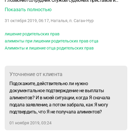
г.позвонил сотрудник службы судебных приставов и
сказал, что если Я не заберу заявление, то у отца ребенка
Показать полностью
будут уголовные проблемы. Я забрала заявление.
По
31 октября 2019, 06:17
,
Наталья
,
п. Саган-Нур
настоящее время никакой помощи в воспитании и
содержании ребёнка не получаю.
Могу ли Я подать
лишение родительских прав
заявление о лишении родительских прав? Если да, то в
алименты при лишении родительских прав отца
какой орган, какие необходимы документы и по месту
Алименты и лишение отца родительских прав
прописки кого из родителей нужно подавать такое
заявление?
Уточнение от клиента
Подскажите, действительно ли нужно
документальное подтверждение не выплаты
алиментов? И в моей ситуации, когда Я сначала
подала заявление, а потом забрала, как Я могу
подтвердить, что Я не получала алиментов?
01 ноября 2019, 03:24