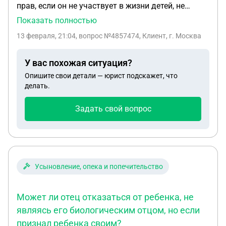
прав, если он не участвует в жизни детей, не
платит алименты (но ИП почему-то прекращено.
Показать полностью
то есть справку о его долгах не могу получить.).
13 февраля, 21:04
, вопрос №4857474, Клиент, г. Москва
Отец живет в другом городе, мы не общаемся и не
видимся. Мы официально разведены. Я уже
У вас похожая ситуация?
несколько лет состою в другом браке.
Опишите свои детали — юрист подскажет, что
делать.
Задать свой вопрос
Усыновление, опека и попечительство
Может ли отец отказаться от ребенка, не
являясь его биологическим отцом, но если
признал ребенка своим?