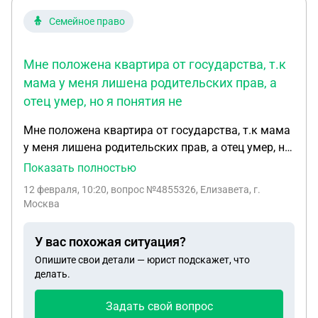
Семейное право
Мне положена квартира от государства, т.к
мама у меня лишена родительских прав, а
отец умер, но я понятия не
Мне положена квартира от государства, т.к мама
у меня лишена родительских прав, а отец умер, но
я понятия не имею, когда мне выдадут квартиру,
Показать полностью
я уверена, что они будут тянуть до последнего, а я
12 февраля, 10:20
, вопрос №4855326, Елизавета, г.
хочу ее получить, что мне делать для ускорения
Москва
этого процесса
У вас похожая ситуация?
Опишите свои детали — юрист подскажет, что
делать.
Задать свой вопрос