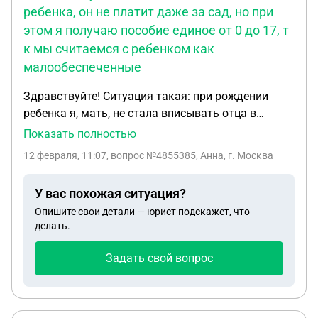
ребенка, он не платит даже за сад, но при
этом я получаю пособие единое от 0 до 17, т
к мы считаемся с ребенком как
малообеспеченные
Здравствуйте! Ситуация такая: при рождении
ребенка я, мать, не стала вписывать отца в
свидетельство о рождении. Сейчас ситуация
Показать полностью
такая, что общаясь с отцом ребенка, он не платит
12 февраля, 11:07
, вопрос №4855385, Анна, г. Москва
даже за сад, но при этом я получаю пособие
единое от 0 до 17, т к мы считаемся с ребенком
У вас похожая ситуация?
как малообеспеченные. Скажите, пожалуйста,
Опишите свои детали — юрист подскажет, что
стоит ли затевать эту процедуру об алиментах.
делать.
Боюсь, чтобы не остаться без пособия от
государства
Задать свой вопрос