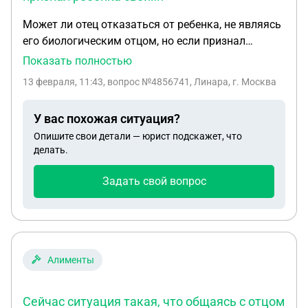
Может ли отец отказаться от ребенка, не являясь
его биологическим отцом, но если признал
ребенка своим? Здравствуйте!Между мной и
Показать полностью
молодым человеком были отношения до этого
13 февраля, 11:43
, вопрос №4856741, Линара, г. Москва
была матерью одиночкой... молодой человек
признал моего сына своим ребенком - дал ему
У вас похожая ситуация?
свою фамилию и отчество спустя 6 лет мы
Опишите свои детали — юрист подскажет, что
развелись... в суде по вопросу алиментов,бывший
делать.
заявил на отказ оплаты алиментов на сына,тк
биологически ребенок не его... разве можно так
Задать свой вопрос
поступать - признал ребенка своим,ребенок его
отцом считает,а теперь что бы не платить
алименты подал на оспаривание отцовства.
Ребенок же не котенок
Алименты
Сейчас ситуация такая, что общаясь с отцом