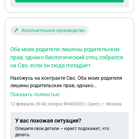
Исполнительное производство
Оба моих родителя лишены родительских
прав, однако биологический отец собрался
на Сво, если он сюда попадает
Нахожусь на контракте Сво. Оба моих родителя
лишены родительских прав, однако
биологический отец собрался на Сво, если он
Показать полностью
сюда попадает , могу ли я быть освобожден от
12 февраля, 09:40
, вопрос №4855351, Ореот, г. Москва
службы если я единственный ребенок , хоть отец и
лишен родительских прав
У вас похожая ситуация?
Опишите свои детали — юрист подскажет, что
делать.