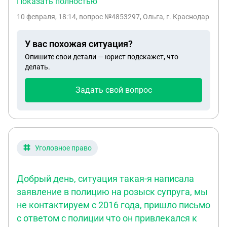
Показать полностью
Отношения прекращены почти 4 года. Но сам
10 февраля, 18:14
, вопрос №4853297, Ольга, г. Краснодар
развод состоялся чуть более года назад. Можно
ли подать иск? И второй вопрос. Подать хочу на
У вас похожая ситуация?
машину, которую муж продал после развода, то
Опишите свои детали — юрист подскажет, что
есть на компенсацию суммы от продажи, к
делать.
сожалению не помню точно гос номер и дату
выпуска, это необходимо указывать в иске. Что
Задать свой вопрос
делать?
Уголовное право
Добрый день, ситуация такая-я написала
заявление в полицию на розыск супруга, мы
не контактируем с 2016 года, пришло письмо
с ответом с полиции что он привлекался к