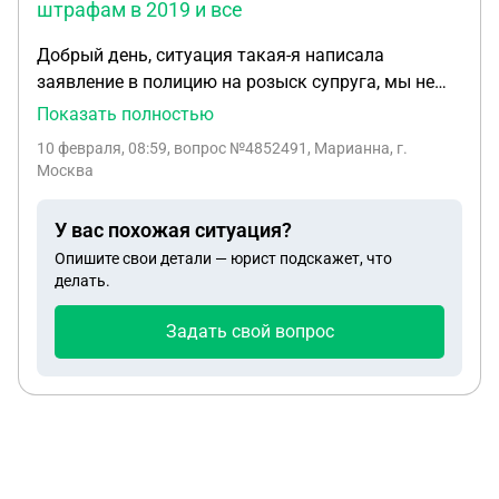
штрафам в 2019 и все
Добрый день, ситуация такая-я написала
заявление в полицию на розыск супруга, мы не
контактируем с 2016 года, пришло письмо с
Показать полностью
ответом с полиции что он привлекался к
10 февраля, 08:59
, вопрос №4852491, Марианна, г.
штрафам в 2019 и все! Что мне делать дальше? В
Москва
прокуратуру идти?
У вас похожая ситуация?
Опишите свои детали — юрист подскажет, что
делать.
Задать свой вопрос