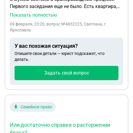
Первого заседания еще не было. Есть квартира,
разделенная между нами и двумя
Показать полностью
несовершеннолетними детьми, т к был
09 февраля, 23:20
, вопрос №4852225, Светлана, г.
использован материнский капитал. Сегодня
Ярославль
узнала, что он свою долю собирается переписать
на дочку от первого брака. Законно ли он
У вас похожая ситуация?
поступает?
Опишите свои детали — юрист подскажет, что
делать.
Задать свой вопрос
Семейное право
Или достаточно справки о расторжении
брака?