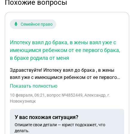
Похожие вопросы
Семейное право
Ипотеку взял до брака, в жены взял уже с
имеющимся ребенком от ее первого брака,
в браке родила от меня
Здравствуйте! Ипотеку взял до брака , в жены
взял уже с имеющимся ребенком от ее первого
брака , в браке родила от меня второго , закинули
Показать полностью
маткапитал в ипотеку , какую минимальную
10 февраля, 06:21
, вопрос №4852449, Александр, г.
долю я обязан выделить бывшей жене и детям
Новокузнецк
при выплате ипотеки ? За ранее спасибо!
У вас похожая ситуация?
Опишите свои детали — юрист подскажет, что
делать.