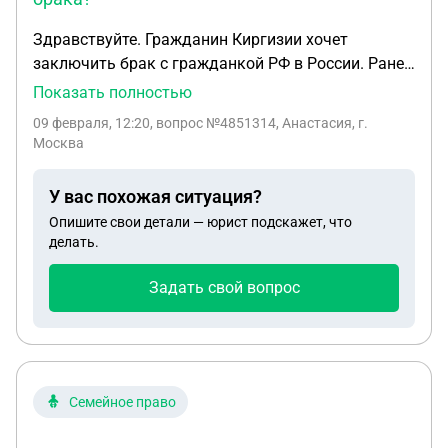
Здравствуйте. Гражданин Киргизии хочет
заключить брак с гражданкой РФ в России. Ранее
состоял в браке, заключение брака было в
Показать полностью
Киргизии, а расторжение в РФ. Нужна ли справка
09 февраля, 12:20
, вопрос №4851314, Анастасия, г.
о том что он не состоит в браке? Или достаточно
Москва
справки о расторжении брака?
У вас похожая ситуация?
Опишите свои детали — юрист подскажет, что
делать.
Задать свой вопрос
Семейное право