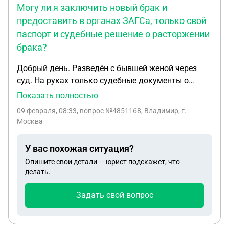
Могу ли я заключить новый брак и
предоставить в органах ЗАГСа, только свой
паспорт и судебные решение о расторжении
брака?
Добрый день. Разведён с бывшей женой через
суд. На руках только судебные документы о
разводе, развелись в 2016г. Штам о разводе у
Показать полностью
меня не стоит и свидетельство о расторжении
09 февраля, 08:33
, вопрос №4851168, Владимир, г.
брака не имею. На данный момент прохожу
Москва
службу на территории ДНР. Могу ли я заключить
новый брак и предоставить в органах
У вас похожая ситуация?
ЗАГСа,только свой паспорт и судебные решение о
Опишите свои детали — юрист подскажет, что
расторжении брака? Заранее благодарю вас за
делать.
ответ. С уважением Владимир.
Задать свой вопрос