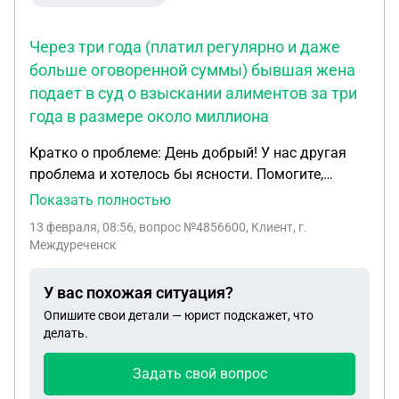
устроенное в школе, то нужно будет заплатить
13%. Возможно ли заплатить 6% налога как
Через три года (платил регулярно и даже
самозанятая через приложение Мой налог?
больше оговоренной суммы) бывшая жена
подает в суд о взыскании алиментов за три
года в размере около миллиона
Кратко о проблеме: День добрый! У нас другая
проблема и хотелось бы ясности. Помогите,
пожалуйста. Была устная договоренность об
Показать полностью
уплате алиментов в сумме 10 тыс.руб. Она вышла
13 февраля, 08:56
, вопрос №4856600, Клиент, г.
замуж и сказала чтобы платил наличкой. Полгода
Междуреченск
платил, а потом стал перечислять в банк ей, но с
маминой карты, т.к. моя заблокирована. Через
У вас похожая ситуация?
три года (платил регулярно и даже больше
Опишите свои детали — юрист подскажет, что
оговоренной суммы) бывшая жена подает в суд о
делать.
взыскании алиментов за три года в размере
около миллиона. Меня в суд не приглашали, где
Задать свой вопрос
живу она знала и регулярно встречались, т к