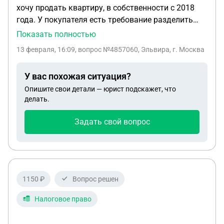
хочу продать квартиру, в собственности с 2018
года. У покупателя есть требование разделить
квартиру на три комнаты. Сделка по продаже
Показать полностью
вышеуказанного имущества будет осуществлена
13 февраля, 16:09
, вопрос №4857060, Эльвира, г. Москва
после раздела квартиры на три комнаты и
получения документов на вновь образованные
У вас похожая ситуация?
объекты (комнаты) тремя договорами купли-
Опишите свои детали — юрист подскажет, что
продажи. Процессом оформления занимается
делать.
Продавец, все затраты несет Покупатель. Вопрос,
необходимо ли мне платить налог с продажи
Задать свой вопрос
квартиры или нет?
1150 ₽
Вопрос решен
Налоговое право