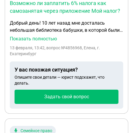
Возможно ли заплатить 6% налога как
самозанятая через приложение Мой налог?
Добрый день! 10 лет назад мне досталась
небольшая библиотека бабушки, в которой были
редкие книги, одна из которых представляет
Показать полностью
значительную историко-культурную ценность
13 февраля, 13:42
, вопрос №4856968, Елена, г.
(есть заключение эксперта). В наследстве это
Екатеринбург
никак не прописывали, т.к. не предполагали, что
эти старые книги ценны. Документов нет,
У вас похожая ситуация?
подтверждающих, что у меня эти книги были в
Опишите свои детали — юрист подскажет, что
собственности более 3-х лет. В декабре 2025 года
делать.
я продала некоторые книги автономной
некоммерческой организации по договору купли-
Задать свой вопрос
продажи за 1 млн 200 тыс. руб. Хотелось бы
узнать, нужно ли платить налог и, если нужно, то
как лучше это сделать. Дело в том, что я 1)
работаю официально учителем в школе; 2)
самозанятая. Если я буду платить как физлицо,
Семейное право