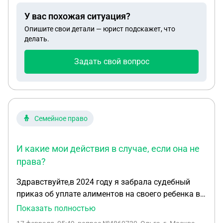
У вас похожая ситуация?
Опишите свои детали — юрист подскажет, что
делать.
Задать свой вопрос
Семейное право
И какие мои действия в случае, если она не
права?
Здравствуйте,в 2024 году я забрала судебный
приказ об уплате алиментов на своего ребенка в
связи с тем,что бывший муж не работал, вёл
Показать полностью
асоциальный образ жизни. В этом году,в связи с