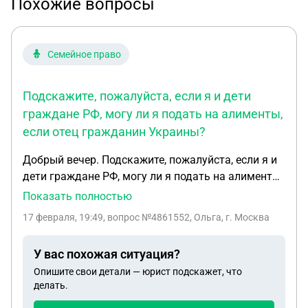
Похожие вопросы
Семейное право
Подскажите, пожалуйста, если я и дети
граждане РФ, могу ли я подать на алименты,
если отец гражданин Украины?
Добрый вечер. Подскажите, пожалуйста, если я и
дети граждане РФ, могу ли я подать на алименты,
если отец гражданин Украины? Связи нет с 2015
Показать полностью
года. Детей последний раз видел в 2013 году,
17 февраля, 19:49
, вопрос №4861552, Ольга, г. Москва
начало октября. Последнее место проживания
отца город Славянск , Украина.
У вас похожая ситуация?
Опишите свои детали — юрист подскажет, что
делать.