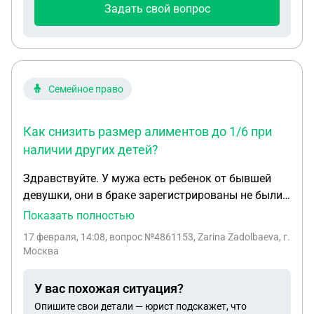
Задать свой вопрос
Семейное право
Как снизить размер алиментов до 1/6 при
наличии других детей?
Здравствуйте. У мужа есть ребенок от бывшей
девушки, они в браке зарегистрированы не были,
просто он признал в загсе отцовство, раньше
Показать полностью
платил по договоренности, потом прекратил , вот
17 февраля, 14:08
, вопрос №4861153, Zarina Zadolbaeva, г.
она подала на алименты и ей присудили 1/4. Муж
Москва
платить не против, но равнозначно всем детям. У
нас двое детей. Их суд проигнорировал, мы
У вас похожая ситуация?
подали на апелляцию о снижении на 1/6,
Опишите свои детали — юрист подскажет, что
параллельно я подала на алименты. Но как