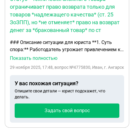
ограничивает право возврата только для
товаров *надлежащего качества* (ст. 25
ЗоЗПП), но *не отменяет* право на возврат
денег за *бракованный товар* по ст
### Описание ситуации для юриста **1. Суть
спора:** Работодатель угрожает привлечением к
материальной ответственности (заставляет
Показать полностью
«готовить бабки») за правомерное исполнение
29 ноября 2025, 17:48
, вопрос №4775830, Иван, г. Ангарск
обязанности по возврату денежных средств
покупателю за бракованный товар в
У вас похожая ситуация?
соответствии с ЗоЗПП. **2. Хронология событий:**
Опишите свои детали — юрист подскажет, что
* **Покупка:** Клиент приобрел телефон
делать.
(технически сложный товар). * **Обращение:**
Спустя неделю клиент вернулся с заявлением о
Задать свой вопрос
неработающем динамике (дефект подтвердился
при проверке: звук есть только на громкой
связи). * **Действие сотрудника:** Я, как