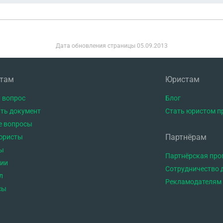
Дата обновления страницы
05.09.2013
нтам
Юристам
 вопрос
Блог
ть документ
Стать юристом п
е вопросы
Партнёрам
юристы
ы
Партнёрская пр
тии
Сотрудничество 
л
Рекламодателям
сы