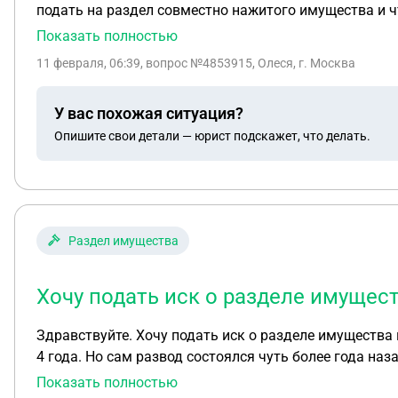
подать на раздел совместно нажитого имущества и ч
Показать полностью
11 февраля, 06:39
, вопрос №4853915, Олеся, г. Москва
У вас похожая ситуация?
Опишите свои детали — юрист подскажет, что делать.
Раздел имущества
Хочу подать иск о разделе имущес
Здравствуйте. Хочу подать иск о разделе имущества 
4 года. Но сам развод состоялся чуть более года назад. Можно ли подать иск? И второй вопрос. Подать хоч
есть на компенсацию суммы от продажи, к сожалению
Показать полностью