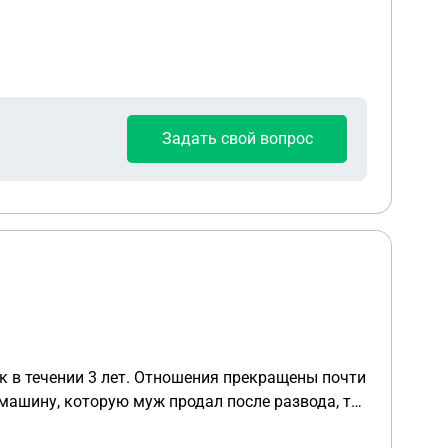
Задать свой вопрос
ск в течении 3 лет. Отношения прекращены почти
о указывать в иске. Что делать?