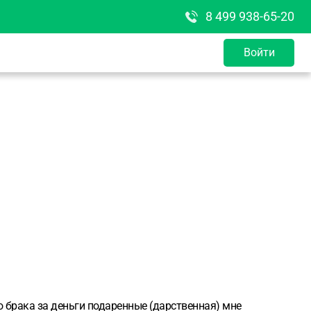
8 499 938-65-20
Войти
го брака за деньги подаренные (дарственная) мне