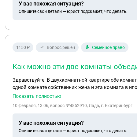
У вас похожая ситуация?
Опишите свои детали — юрист подскажет, что делать.
1150 ₽
Вопрос решен
Семейное право
Как можно эти две комнаты объеди
Здравствуйте. В двухкомнатной квартире обе комнаты оформлены как разные объекты недвижимости, у каждой комнаты есть свой кадастровый номер. В
одной комнате собственник жена и эта комната в ипо
юридически в одну квартиру и что для этого сделать
Показать полностью
10 февраля, 13:06
, вопрос №4852910, Лада, г. Екатеринбург
У вас похожая ситуация?
Опишите свои детали — юрист подскажет, что делать.