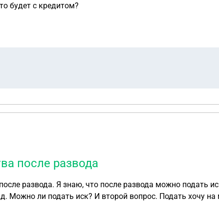
то будет с кредитом?
тва после развода
после развода. Я знаю, что после развода можно подать и
у на машину, которую муж продал после развода, то
 не помню точно гос номер и дату выпуска, это необходим