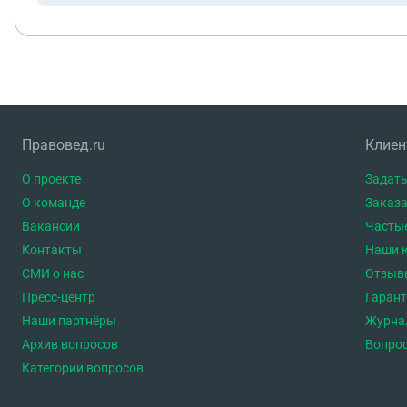
Правовед.ru
Клие
О проекте
Задать
О команде
Заказа
Вакансии
Часты
Контакты
Наши 
СМИ о нас
Отзыв
Пресс-центр
Гаран
Наши партнёры
Журна
Архив вопросов
Вопро
Категории вопросов