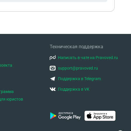
Техническая поддержка
Написать в чате на Pravoved.ru
роекта
support@pravoved.ru
Поддержка в Telegram
Поддержка в VK
ограмма
для юристов