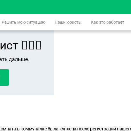
Решить мою ситуацию
Наши юристы
Как это работает
 👨🏻‍⚖️
ать дальше.
!
 . Комната в коммуналке была куплена после регистрации наше