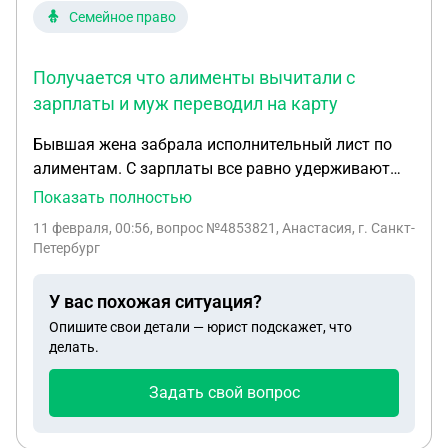
Семейное право
Получается что алименты вычитали с
зарплаты и муж переводил на карту
Бывшая жена забрала исполнительный лист по
алиментам. С зарплаты все равно удерживают
долг по алиментам и сами алименты. Муж
Показать полностью
военный. Как вернуть деньги ? Получается что
11 февраля, 00:56
, вопрос №4853821, Анастасия, г. Санкт-
алименты вычитали с зарплаты и муж переводил
Петербург
на карту.
У вас похожая ситуация?
Опишите свои детали — юрист подскажет, что
делать.
Задать свой вопрос