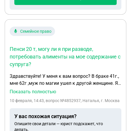
участвовал в жизни детей.И как мне в этой
ситуации быть Меня зовут Роман спасибо
Семейное право
Пенси 20 т, могу ли я при разводе,
потребовать алименты на мое содержание с
супруга?
Здравствуйте! У меня к вам вопрос? В браке 41г.,
мне 62г ,муж по магии ушел к другой женщине. Я
являюсь инвалидом 3 гр, перенесла 2 инсульта,
Показать полностью
2021г и 2022г, в августе 2025г перенесла
10 февраля, 14:43
, вопрос №4852937, Наталья, г. Москва
открытую операцию на сердце, шунтирование и
на сонную артерию. Работать не могу. Пенси 20 т,
У вас похожая ситуация?
могу ли я при разводе, потребовать алименты на
Опишите свои детали — юрист подскажет, что
мое содержание с супруга?
делать.