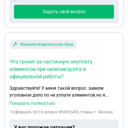
Задать свой вопрос
Лишение водительских прав
Что грозит за частичную неуплату
алиментов при наличии долга и
официальной работы?
Здравствуйте! У меня такой вопрос .завели
уголовное дело по не уплате алиментов.но я
частично платил по 15000 вместо 25000 то был
Показать полностью
безработный.есть долг 220000тр.но я устроился
10 февраля, 08:16
, вопрос №4852496, Роман, г. Москва
официально на работу.вопрос что мне грозит?
У вас похожая ситуация?