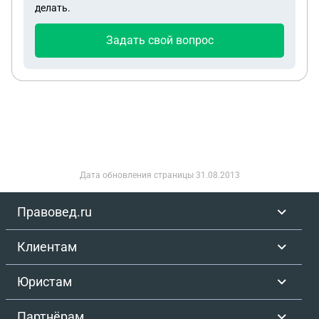
делать.
разногласии сможет подать в суд на алименты и
потребовать алименты за прошедшие 3 года?
Задать свой вопрос
Дата обновления страницы
31.08.2013
Правовед.ru
Клиентам
Юристам
Партнёрам