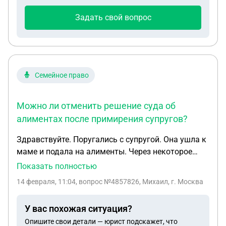
Задать свой вопрос
Семейное право
Можно ли отменить решение суда об
алиментах после примирения супругов?
Здравствуйте. Поругались с супругой. Она ушла к
маме и подала на алименты. Через некоторое
время мы помирились, и она вернулась. Суд
Показать полностью
вынес решение по алиментам и прислал
14 февраля, 11:04
, вопрос №4857826, Михаил, г. Москва
исполнительный лист. Я могу оспорить
исполнительный лист в течение 10 дней.
У вас похожая ситуация?
Интересует вопрос: если суд отменит
Опишите свои детали — юрист подскажет, что
исполнительный лист, супруга при последующем