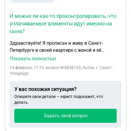
И можно ли как-то проконтролировать, что
уплачиваемые алименты идут именно на
сына?
Здравствуйте! Я прописан и живу в Санкт-
Петербурге в своей квартире с женой и её
несовершеннолетней дочерью от прошлого брака,
Показать полностью
которую содержу, но официально не удочерял
14 февраля, 17:10
, вопрос №4858163, Антон, г. Санкт-
(получает пенсию по потере кормильца). Являюсь
Петербург
отцом несовершеннолетнего сына 13 лет от
прошлого брака. Сын проживает с матерью и её
У вас похожая ситуация?
родителями в другой квартире. Собственники
Опишите свои детали — юрист подскажет, что
квартиры - её родители. Сын зарегистрирован с
делать.
рождения по старому адресу, где мы с его
матерью проживали в совместном браке до
Задать свой вопрос
развода. Сейчас та квартира перешла по
наследству моей старшей сестре. Выплачиваю