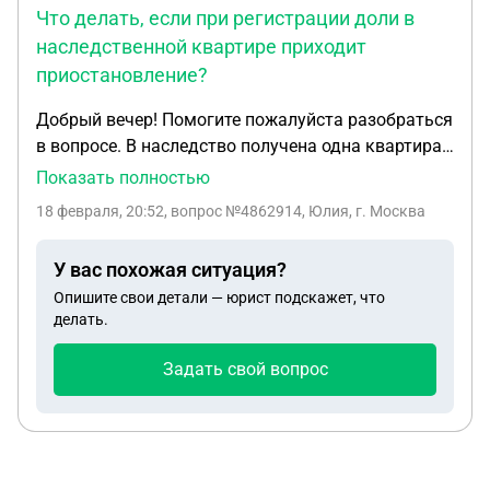
Что делать, если при регистрации доли в
наследственной квартире приходит
приостановление?
Добрый вечер! Помогите пожалуйста разобраться
в вопросе. В наследство получена одна квартира,
всего наследника - 2, но доли разные (у меня 1\6,
Показать полностью
у второго наследника 5\6). В начале 2013 года
18 февраля, 20:52
, вопрос №4862914, Юлия, г. Москва
была произведена государственная регистрация
права, на тот момент я была несовершенно
У вас похожая ситуация?
летняя, и по какой то причине в конце этого же
Опишите свои детали — юрист подскажет, что
года меня сняли с регистрации без какого либо
делать.
уведомления, при этом налоги на имущество
продолжали приходить до 2024г. На данный
Задать свой вопрос
момент сотрудники росреестра конкретно дать
какую то информацию не могут, как вообще
такое произошло. При подачи заявления на
государственную регистрацию правда мне
приходят "приостановления", в котором сказано