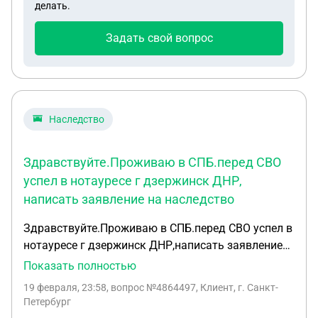
делать.
Задать свой вопрос
Наследство
Здравствуйте.Проживаю в СПБ.перед СВО
успел в нотауресе г дзержинск ДНР,
написать заявление на наследство
Здравствуйте.Проживаю в СПБ.перед СВО успел в
нотауресе г дзержинск ДНР,написать заявление
на наследство (дом)после смерти родителей по
Показать полностью
завещанию,началось СВОи все, вопрос--что мне
19 февраля, 23:58
, вопрос №4864497, Клиент, г. Санкт-
сейчас делать,куда обращаться ,что бы оформить
Петербург
наследство?,дом разбомбили.