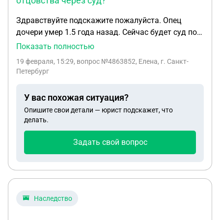
отцовства через суд?
нотариус свидетельство о праве на все
наследство (100%) пережившей супруге без
Здравствуйте подскажите пожалуйста. Опец
какого-либо заявления от этой супруги, без явки к
дочери умер 1.5 года назад. Сейчас будет суд по
нотариусу, только при наличии отказа дочери от
установлению отцовства для поступления по
Показать полностью
наследства?
потере кормильца. За какой период начислять
19 февраля, 15:29
, вопрос №4863852, Елена, г. Санкт-
пенсию? Со дня как он умер или со дня подачи
Петербург
заявления?
У вас похожая ситуация?
Опишите свои детали — юрист подскажет, что
делать.
Задать свой вопрос
Наследство