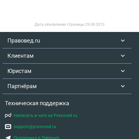
что "сумма всех долей не может быть больше 1".
По какой то причине у второго наследника
зарегистрирована 1 целая доля, при этом у меня
Дата обновления страницы
29.08.2013
есть все необходимые ОРИГИНАЛЫ документы
для регистрации своей доли.
Правовед.ru
Клиентам
Юристам
Партнёрам
Техническая поддержка
Написать в чате на Pravoved.ru
support@pravoved.ru
Поддержка в Telegram