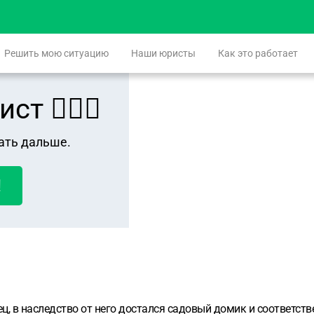
Решить мою ситуацию
Наши юристы
Как это работает
 👨🏻‍⚖️
ать дальше.
!
ц, в наследство от него достался садовый домик и соответстве