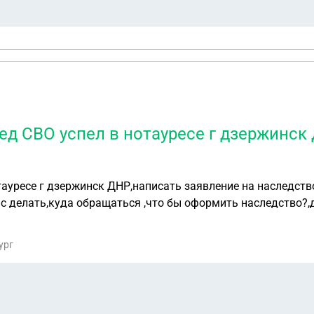
д СВО успел в нотауресе г дзержинск 
ауресе г дзержинск ДНР,написать заявление на наследств
ас делать,куда обращаться ,что бы оформить наследство?
ург