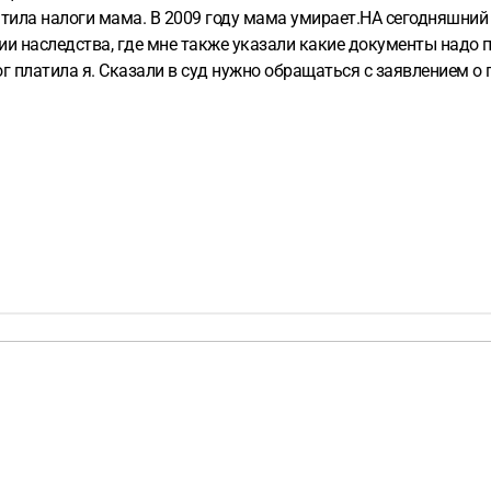
атила налоги мама. В 2009 году мама умирает.НА сегодняшний 
и наследства, где мне также указали какие документы надо пр
ог платила я. Сказали в суд нужно обращаться с заявлением о
 в суд,или это для его письменного отказа,который может су