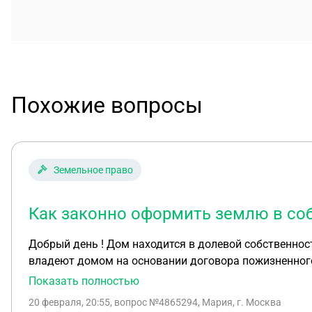
Похожие вопросы
Земельное право
Как законно оформить землю в со
Добрый день ! Дом находится в долевой собственности . Земля в собственности администрации города . Дом 1950 года постройки. Конечные собственниками
владеют домом на основании договора пожизненного содержания и на основании решения суда ( оспаривание наследства ). Администрации отказывает в
оформлении земли . Как законно оформить землю в с
Показать полностью
желает участвовать в оформлении земли ?
20 февраля, 20:55
, вопрос №4865294, Мария, г. Москва