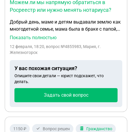
Можем ли мы напрямую обратиться в
Росреестр или нужно менять нотариуса?
Добрый день, маме и детям выдавали землю как
многодетной семье, мама была в браке с папой,
маме дали документы о постановлении о
Показать полностью
бесплатном предоставлении земельного участка,
12 февраля, 18:20
, вопрос №4855983, Мария, г.
и указали доли на всех детей и на маму, папы в
Железногорск
этом постановлении не указан. В выписке ЕГРН
папы тоже нет как собственника. Папа умер в
У вас похожая ситуация?
2018 году, на данный момент мы решили продать
Опишите свои детали — юрист подскажет, что
землю. Нотариус настаивает, что перед продажей
делать.
все наследники (мама и 6 детей) должны
вступить в наследство на этот участок. Он
Задать свой вопрос
утверждает, что это — «скрытое наследство», так
как мама получила землю в браке, а значит, 1/2
от маминой доли (1/12 от всего участка)
«автоматически» принадлежала отцу. Эту долю,
по его словам, мы сейчас и должны наследовать.
1150 ₽
Вопрос решен
Гражданство