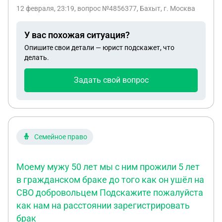
дети от него и записаны на него, но тоже
12 февраля, 23:19
, вопрос №4856377, Бахыт, г. Москва
являются гражданами другой страны. И живем
мы не в России. Гражд муж с июля без вести
У вас похожая ситуация?
пропавший. Его родная сестра до сих пор не
Опишите свои детали — юрист подскажет, что
получила справку о том что он без. пров. С
делать.
воинской части пишут ждите справку. Как можно
ускорить этот процесс, и могу ли сама от лица
Задать свой вопрос
своих детей обратится военкомат . Пожалуйста
прокомментируйте
Семейное право
Моему мужу 50 лет мы с ним прожили 5 лет
в гражданском браке до того как он ушёл на
СВО добровольцем Подскажите пожалуйста
как нам на расстоянии зарегистрировать
брак