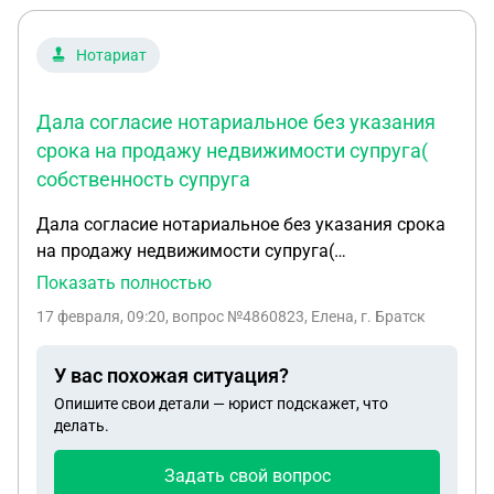
Нотариат
Дала согласие нотариальное без указания
срока на продажу недвижимости супруга(
собственность супруга
Дала согласие нотариальное без указания срока
на продажу недвижимости супруга(
собственность супруга )прошло 3 года
Показать полностью
недвижимость не продалась в данный момент я
17 февраля, 09:20
, вопрос №4860823, Елена, г. Братск
против продажи что мне нужно делать или
Согласие уже недействительно?
У вас похожая ситуация?
Опишите свои детали — юрист подскажет, что
делать.
Задать свой вопрос