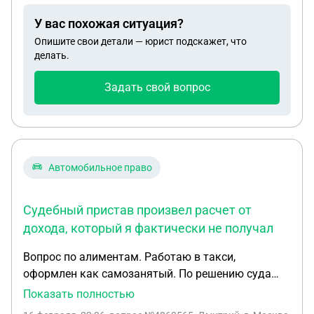
У вас похожая ситуация?
Опишите свои детали — юрист подскажет, что
делать.
Задать свой вопрос
Автомобильное право
Судебный пристав произвел расчет от
дохода, который я фактически не получал
Вопрос по алиментам. Работаю в такси,
оформлен как самозанятый. По решению суда
плачу 1/3 от дохода на двоих детей. Судебный
Показать полностью
пристав произвел расчет от дохода, который я