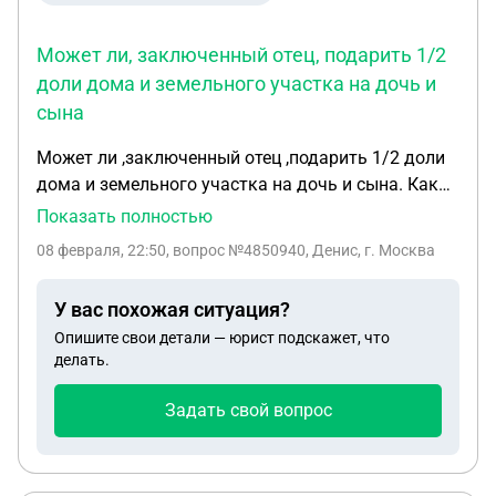
Может ли, заключенный отец, подарить 1/2
доли дома и земельного участка на дочь и
сына
Может ли ,заключенный отец ,подарить 1/2 доли
дома и земельного участка на дочь и сына. Как
составить документ, человек находится в
Показать полностью
отдалености от родственников и нужно ли
08 февраля, 22:50
, вопрос №4850940, Денис, г. Москва
присутсвие нотариуса при подписании документа.
У вас похожая ситуация?
Опишите свои детали — юрист подскажет, что
делать.
Задать свой вопрос