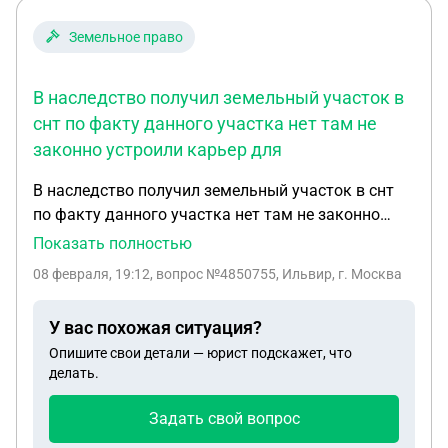
Земельное право
В наследство получил земельный участок в
снт по факту данного участка нет там не
законно устроили карьер для
В наследство получил земельный участок в снт
по факту данного участка нет там не законно
устроили карьер для добычи песка когда ни кто
Показать полностью
не может сказать это происходило было
08 февраля, 19:12
, вопрос №4850755, Ильвир, г. Москва
обращение в увд снт несет ответственность за
уничтожение земельного участка и строения на
У вас похожая ситуация?
нём
Опишите свои детали — юрист подскажет, что
делать.
Задать свой вопрос