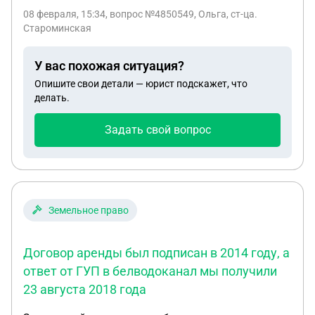
другом дом для проживания , можете подсказать
08 февраля, 15:34
, вопрос №4850549, Ольга, ст-ца.
что мне для этого нужно сделать ? Я так
Староминская
пониманию, сначала нужно перевести земли с
ЛПХ в категорию ИЖС а потом все это дальше
У вас похожая ситуация?
делать ? Можете написать пошаговую
Опишите свои детали — юрист подскажет, что
инструкцию
делать.
Задать свой вопрос
Земельное право
Договор аренды был подписан в 2014 году, а
ответ от ГУП в белводоканал мы получили
23 августа 2018 года