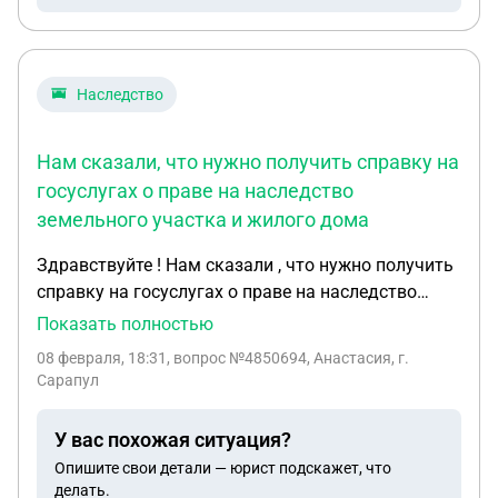
Наследство
Нам сказали, что нужно получить справку на
госуслугах о праве на наследство
земельного участка и жилого дома
Здравствуйте ! Нам сказали , что нужно получить
справку на госуслугах о праве на наследство
земельного участка и жилого дома. Ранее 4 года
Показать полностью
назад было выдано свидетельство о праве на
08 февраля, 18:31
, вопрос №4850694, Анастасия, г.
наследство у нотариуса. Сейчас просто нужно
Сарапул
подтвердить.На госуслугах не смогли найти
такую справку. Подскажите пожалуйста
У вас похожая ситуация?
Опишите свои детали — юрист подскажет, что
делать.