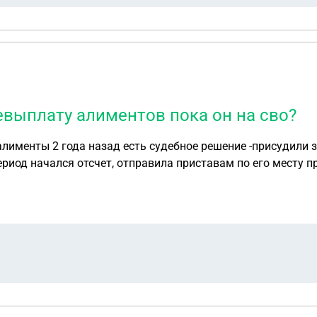
невыплату алиментов пока он на сво?
алименты 2 года назад есть судебное решение -присудили 
ериод начался отсчет, отправила приставам по его месту 
 месту службы на взыскание алиментов. Могу ли я подать 
енты ( своего жилья нет живем у мамы) планирую в этом го