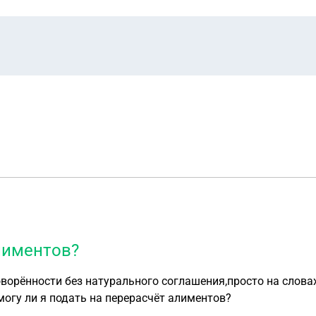
алиментов?
льного соглашения,просто на словах. Как я потом узнала, ЗП у него была намн
могу ли я подать на перерасчёт алиментов?