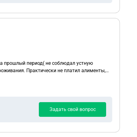
за прошлый период( не соблюдал устную
проживания. Практически не платил алименты,
на неустойку за невыплату алиментов пока он
ду брать ипотеку для нас с ребенком.
Задать свой вопрос