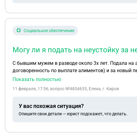
Социальное обеспечение
Могу ли я подать на неустойку за 
С бывшим мужем в разводе около 3х лет. Подала на 
договоренность по выплате алиментов) и за новый п
недавно ушел на сво. Приставы подали запрос по его
Показать полностью
на сво? И так же могу ли я подать на жилищные алим
11 февраля, 17:56
, вопрос №4854635, Елена, г. Киров
У вас похожая ситуация?
Опишите свои детали — юрист подскажет, что делать.