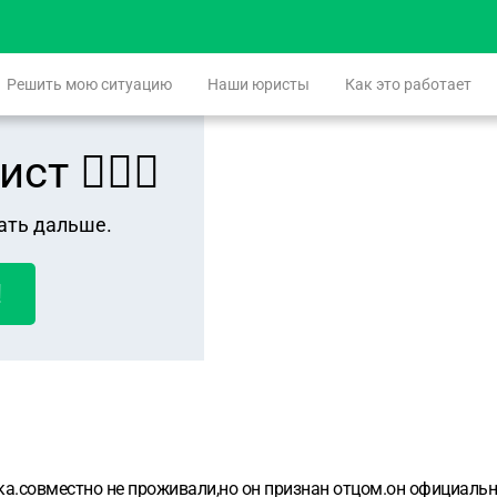
Решить мою ситуацию
Наши юристы
Как это работает
 👨🏻‍⚖️
ать дальше.
!
ка.совместно не проживали,но он признан отцом.он официальн