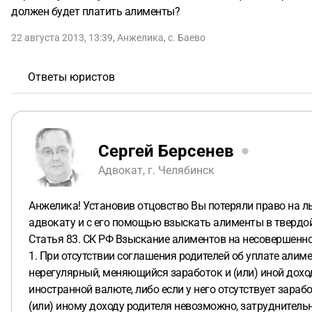
должен будет платить алименты?
22 августа 2013, 13:39
,
Анжелика
,
с. Баево
Ответы юристов
Сергей Берсенев
Адвокат, г. Челябинск
Анжелика! Установив отцовство Вы потеряли право на льг
адвокату и с его помощью взыскать алименты в твердой
Статья 83. СК РФ Взыскание алиментов на несовершенно
1. При отсутствии соглашения родителей об уплате алим
нерегулярный, меняющийся заработок и (или) иной доход,
иностранной валюте, либо если у него отсутствует зараб
(или) иному доходу родителя невозможно, затруднитель