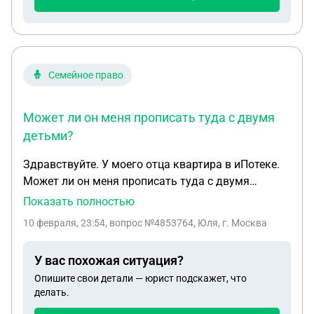
Семейное право
Может ли он меня прописать туда с двумя
детьми?
Здравствуйте. У моего отца квартира в иПотеке.
Может ли он меня прописать туда с двумя
детьми? То есть его внуками. И второй вопрос
Показать полностью
какие документы нужны , для подачи , если у
10 февраля, 23:54
, вопрос №4853764, Юля, г. Москва
детей разные фамилии. Первый ребенок от
прошлого брака . Второй от другого мужчины в
У вас похожая ситуация?
браке с которым не состою
Опишите свои детали — юрист подскажет, что
делать.