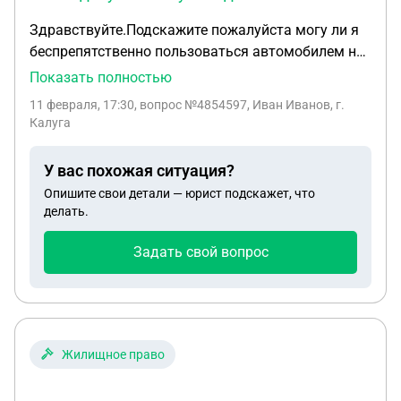
Здравствуйте.Подскажите пожалуйста могу ли я
беспрепятственно пользоваться автомобилем на
территории РФ ,если я гражданин рф машина
Показать полностью
поставлена на учет в Беларуси на родственника?
11 февраля, 17:30
, вопрос №4854597, Иван Иванов, г.
Какие документы нужны для этого?
Калуга
У вас похожая ситуация?
Опишите свои детали — юрист подскажет, что
делать.
Задать свой вопрос
Жилищное право