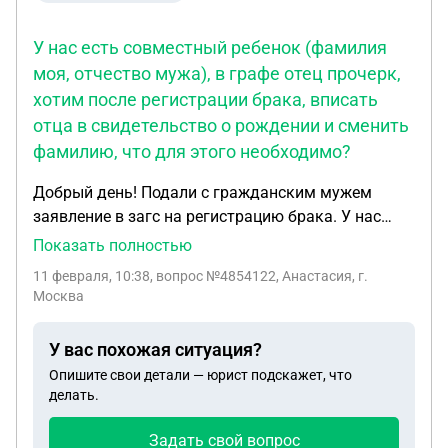
У нас есть совместный ребенок (фамилия
моя, отчество мужа), в графе отец прочерк,
хотим после регистрации брака, вписать
отца в свидетельство о рождении и сменить
фамилию, что для этого необходимо?
Добрый день! Подали с гражданским мужем
заявление в загс на регистрацию брака. У нас
есть совместный ребенок (фамилия моя, отчество
Показать полностью
мужа), в графе отец прочерк, хотим после
11 февраля, 10:38
, вопрос №4854122, Анастасия, г.
регистрации брака, вписать отца в свидетельство
Москва
о рождении и сменить фамилию, что для этого
необходимо?
У вас похожая ситуация?
Опишите свои детали — юрист подскажет, что
делать.
Задать свой вопрос