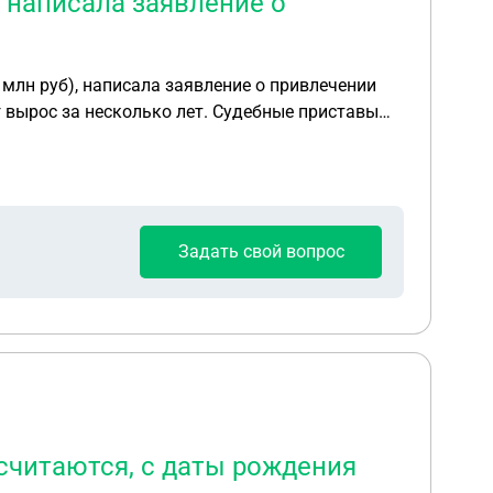
 написала заявление о
млн руб), написала заявление о привлечении
 вырос за несколько лет. Судебные приставы
оизводства и прежде нужно его найти. Объявили
роизводства. На этом всё. Сказали нужно ждать
етственности. Скажите пожалуйста, верно ли
 его к административной ответственности не
Задать свой вопрос
 считаются, с даты рождения