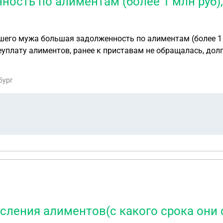
ость по алиментам (более 1 млн руб),
шего мужа большая задолженность по алиментам (более 1 
уплату алиментов, ранее к приставам не обращалась, долг
 знает о возбуждении в отношении его исполнительного пр
о вручено постановление о возбуждении исполнительного п
бург
лоняться, можно будет привлекать к административной отв
 действительно ли я могу писать заявление о привлечении
исления алиментов(с какого срока они