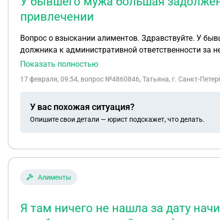
У бывшего мужа большая задолженн
привлечении
Вопрос о взыскании алиментов. Здравствуйте. У быв
должника к административной ответственности за не
сообщили что у них нет подтверждения, что должник
Показать полностью
должника в розыск и после того, как нашли ему был
17 февраля, 09:54
, вопрос №4860846, Татьяна, г. Санкт-Петер
3-4 месяца и только после этого, если продолжит ук
приставы сориентировали меня по срокам подачи или
У вас похожая ситуация?
ранее, чем через 3-4 мес?
Опишите свои детали — юрист подскажет, что делать.
Алименты
Я там ничего не нашла за дату нач