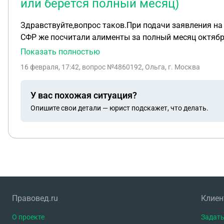
или берется полный месяц)
Здравствуйте,вопрос таков.При подачи заявления на
СФР же посчитали алименты за полный месяц октября с 1 числа... Из за этого у меня превышен е дохода и мы не прошли на ну
Постановление правительства от 16.12.2022 номер 23
Показать полностью
16 февраля, 17:42
, вопрос №4860192, Ольга, г. Москва
У вас похожая ситуация?
Опишите свои детали — юрист подскажет, что делать.
Правовед.ru
Клие
О проекте
Задать