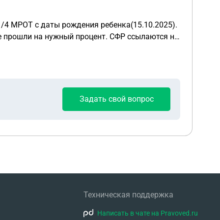
/4 МРОТ с даты рождения ребенка(15.10.2025).
с какого срока они считаются,с даты рождения
ение. Я не согласна что алименты берут за то время,когда ребенок ещё не родился.
Задать свой вопрос
Техническая поддержка
Написать в чате на Pravoved.ru