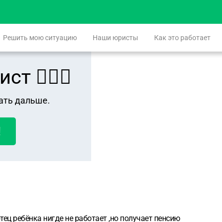
Решить мою ситуацию
Наши юристы
Как это работает
 👨🏻‍⚖️
ать дальше.
!
ец ребёнка нигде не работает ,но получает пенсию