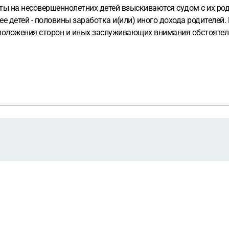
ы на несовершеннолетних детей взыскиваются судом с их роди
более детей - половины заработка и(или) иного дохода родител
положения сторон и иных заслуживающих внимания обстоятельс