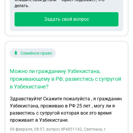
будет платить налог за за проданную квартиру ? (
делать.
срок владения более 5ти лет)
Задать свой вопрос
Семейное право
Можно ли гражданину Узбекистана,
проживающему в РФ, развестись с супругой
в Узбекистане?
Здравствуйте! Скажите пожалуйста , я гражданин
Узбекистана, проживаю в РФ 25 лет , могу ли я
развестись с супругой которая все это время
проживает в Узбекистане.
09 февраля, 08:57
, вопрос №4851142, Светлана, г.