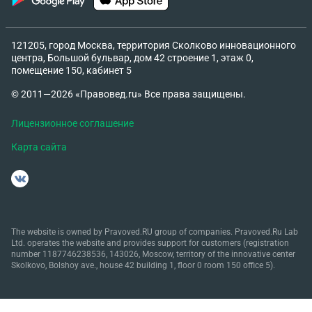
121205, город Москва, территория Сколково инновационного
центра, Большой бульвар, дом 42 строение 1, этаж 0,
помещение 150, кабинет 5
© 2011—2026 «Правовед.ru» Все права защищены.
Лицензионное соглашение
Карта сайта
The website is owned by Pravoved.RU group of companies. Pravoved.Ru Lab
Ltd. operates the website and provides support for customers (registration
number 1187746238536, 143026, Moscow, territory of the innovative center
Skolkovo, Bolshoy ave., house 42 building 1, floor 0 room 150 office 5).