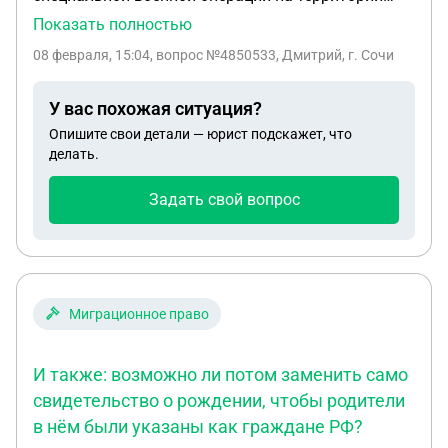
Украины будучи гражданином Украины сейчас я
Показать полностью
гражданин России в паспорте печяти нету
08 февраля, 15:04
, вопрос №4850533, Дмитрий, г. Сочи
действительный брак на данный момент или нет
У вас похожая ситуация?
Опишите свои детали — юрист подскажет, что
делать.
Задать свой вопрос
Миграционное право
И также: возможно ли потом заменить само
свидетельство о рождении, чтобы родители
в нём были указаны как граждане РФ?