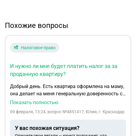
Похожие вопросы
Налоговое право
И нужно ли мне будет платить налог за за
проданную квартиру?
Добрый день. Есть квартира оформлена на маму,
она делает на меня генеральную доверенность с
полным правом распоряжения недвижимостью и
Показать полностью
средствами после продажи. Могу ли я свободно
09 февраля, 13:24
, вопрос №4851417, Юлия, г. Краснодар
купить и оформить на себя недвижимость или
использовать данные средства на
У вас похожая ситуация?
первоначальный внос по ипотеке. И нужно ли мне
Опишите свои детали — юрист подскажет, что