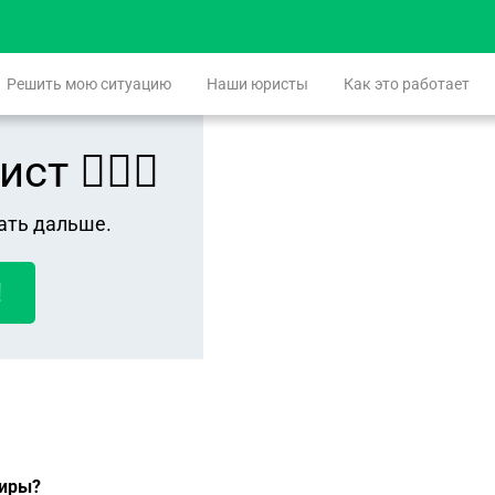
Решить мою ситуацию
Наши юристы
Как это работает
 👨🏻‍⚖️
ать дальше.
!
тиры?