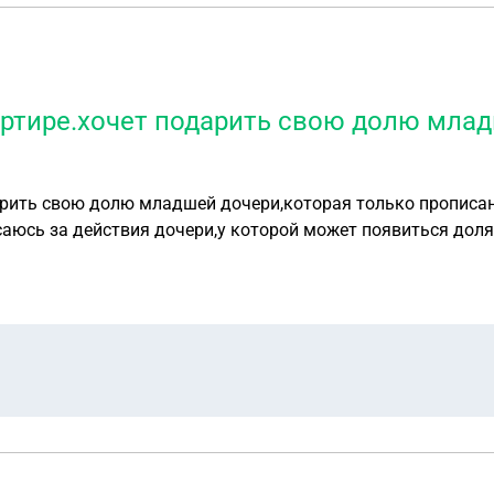
артире.хочет подарить свою долю млад
арить свою долю младшей дочери,которая только прописана
асаюсь за действия дочери,у которой может появиться доля 