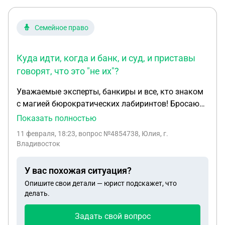
Семейное право
Куда идти, когда и банк, и суд, и приставы
говорят, что это "не их"?
Уважаемые эксперты, банкиры и все, кто знаком
с магией бюрократических лабиринтов! Бросаю
клич о помощи, ибо, кажется, мой банковский
Показать полностью
счет в ВТБ решил стать отшельником — его
11 февраля, 18:23
, вопрос №4854738, Юлия, г.
арестовал суд, и он ушел в глубокую медитацию,
Владивосток
несмотря на то, что все долги были погашены
почти ТРИ ГОДА НАЗАД. История моих мытарств
У вас похожая ситуация?
уже тянет на сериал с элементами абсурдной
Опишите свои детали — юрист подскажет, что
комедии и щепоткой отчаяния. Представьте себе:
делать.
вы честно закрываете все обязательства,
вздыхаете с облегчением и строите планы. А
Задать свой вопрос
потом оказывается, что где-то в цифровых