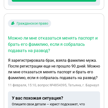
чертогах затерялась бумажка, и ваша
финансовая репутация взята в призрачный
заложники. Это не просто неудобство — это
чувство беспомощности, когда ты делаешь всё
Гражданское право
правильно, а система смотрит на тебя
стеклянными глазами и беззвучно шепчет: «А мы
Можно ли мне отказаться менять паспорт и
тебя не знаем». Мой квест начался, как и
брать его фамилию, если я собралась
полагается, в офисе ВТБ. Мне мило предложили
подавать на развод?
побеспокоить судебных приставов. Что ж, я
отправилась. И о чудо! Там меня встретила
Я зарегистрировала брак, взяла фамилию мужа.
приятная девушка, которая, казалось, искренне
После регистрации еще не прошло 90 дней. Можно
хотела помочь. Она перерыла все архивы и
ли мне отказаться менять паспорт и брать его
сообщила потрясающую новость: этого дела у
фамилию, если я собралась подавать на развод?
них НЕТ. Никакого. Ноль. Её совет звучал как луч
11 февраля, 15:10
, вопрос №4854395, Татьяна, г. Барнаул
надежды: «Обратитесь в мировой суд № 70».
Надежда, как выяснилось, была короткой. Суд
У вас похожая ситуация?
встретил меня не дружелюбием, а стеной
холодного, почти презрительного нежелания
Опишите свои детали — юрист подскажет, что