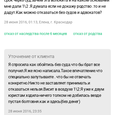
срок через суд.зачем эта волокита и на каком основании
мне дали 1\2 .Я думала если не докажу родство .то и не
дадут.Как можно отказаться без судов и адвокатов?
28 июня 2016, 01:13
,
Елена
,
г. Краснодар
отказ от наследства после 6 месяцев
отказ от родства
Уточнение от клиента
Я спросила как обойтись без суда.что бы брат все
получил.Я же ясно написала.Такое впечатление.что
специально запутываете . что бы не отвечать
конкретно.Никто не заставляет принимать.и
отказаться нельзя.Висит в воздухе 1\2.Я уже к двум
юристам ходила-ничего толком не добилась везде
пустая болтовня.как и здесь(без денег)
28 июня 2016, 23:35