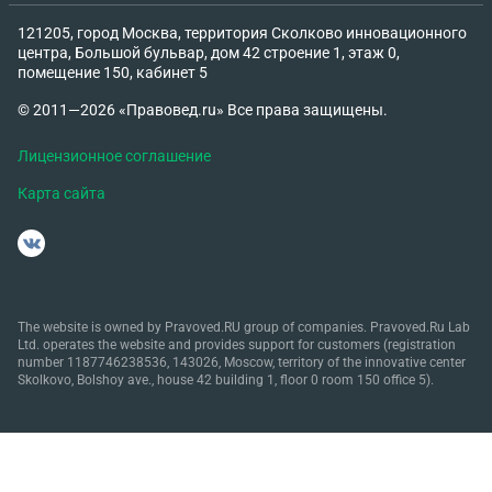
121205, город Москва, территория Сколково инновационного
центра, Большой бульвар, дом 42 строение 1, этаж 0,
помещение 150, кабинет 5
© 2011—2026 «Правовед.ru» Все права защищены.
Лицензионное соглашение
Карта сайта
The website is owned by Pravoved.RU group of companies. Pravoved.Ru Lab
Ltd. operates the website and provides support for customers (registration
number 1187746238536, 143026, Moscow, territory of the innovative center
Skolkovo, Bolshoy ave., house 42 building 1, floor 0 room 150 office 5).