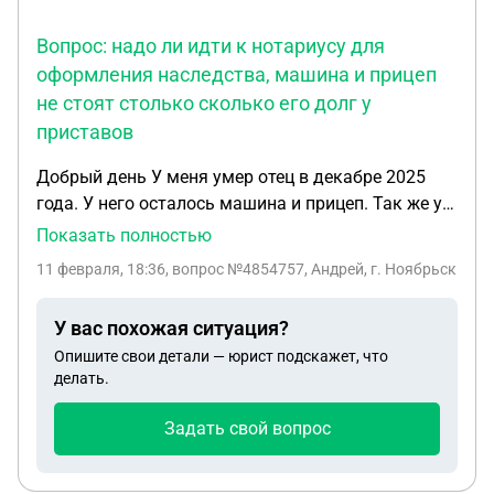
Вопрос: надо ли идти к нотариусу для
оформления наследства, машина и прицеп
не стоят столько сколько его долг у
приставов
Добрый день У меня умер отец в декабре 2025
года. У него осталось машина и прицеп. Так же у
приставов долг 140 т. Руб. Дом в котором он жил
Показать полностью
с мамой оформленный на маму. Вопрос: надо ли
11 февраля, 18:36
, вопрос №4854757, Андрей, г. Ноябрьск
идти к нотариусу для оформления наследства,
машина и прицеп не стоят столько сколько его
У вас похожая ситуация?
долг у приставов. Без вступления в наследство
Опишите свои детали — юрист подскажет, что
могут ли что-то отнять от дома т.к. он там
делать.
проживал с мамой?
Задать свой вопрос