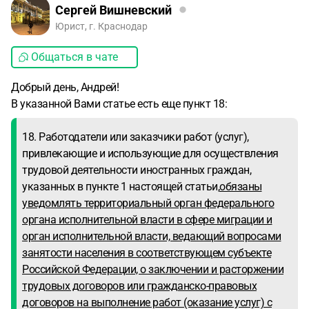
Сергей Вишневский
Юрист, г. Краснодар
Общаться в чате
Добрый день, Андрей!
В указанной Вами статье есть еще пункт 18:
18. Работодатели или заказчики работ (услуг),
привлекающие и использующие для осуществления
трудовой деятельности иностранных граждан,
указанных в пункте 1 настоящей статьи,
обязаны
уведомлять территориальный орган федерального
органа исполнительной власти в сфере миграции и
орган исполнительной власти, ведающий вопросами
занятости населения в соответствующем субъекте
Российской Федерации, о заключении и расторжении
трудовых договоров или гражданско-правовых
договоров на выполнение работ (оказание услуг) с