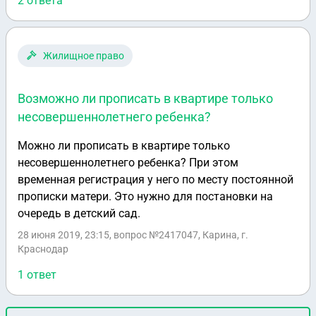
машины. У водителя частично поврежден мопед.
2 ответа
Дело в том , что водитель мопеда только что купил
его, но не успел оформить страховку.У самого
водителя повреждено ребро, рука и колено( ушибы и
Жилищное право
растяжения). Кто в этой ситуации должен покрыть
ущерб? Водитель мопеда должен делать ремонт за
Возможно ли прописать в квартире только
свой счёт? Водитель легковой машины должен
несовершеннолетнего ребенка?
покрыть ущерб здоровью? Спасибо
Можно ли прописать в квартире только
несовершеннолетнего ребенка? При этом
временная регистрация у него по месту постоянной
прописки матери. Это нужно для постановки на
очередь в детский сад.
28 июня 2019, 23:15
, вопрос №2417047, Карина, г.
Краснодар
1 ответ