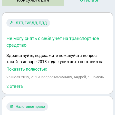
ДТП, ГИБДД, ПДД
Не могу снять с себя учет на транспортное
средство
Здравствуйте, подскажите пожалуйста вопрос
такой, в январе 2018 года купил авто поставил на
учет все хорошо, машину проверил чистая, через
Показать полностью
пол года повесили 4 запрета на рег действия, 2 в
26 июля 2019, 21:19
, вопрос №2450409, Андрей, г. Тюмень
Тюмени и 2 в Екатеренбурге, я конечно с
документами что я собственник к суд приставам, в
2 ответа
Тюмени сняли оба, в екатеренбурге чуть позже так
как я отправлял копии документов по почте, и я
авто продал, в Екатеренбурге было 2, 1 они сняли а
Налоговое право
второй так и остался висеть в базе, они утверждают