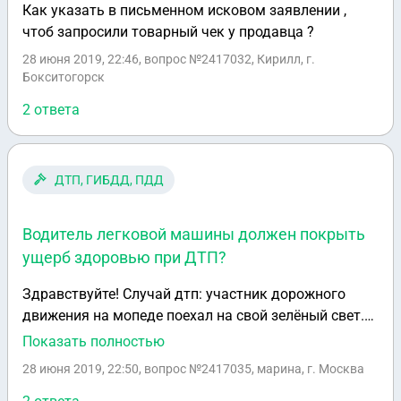
Как указать в письменном исковом заявлении ,
чтоб запросили товарный чек у продавца ?
28 июня 2019, 22:46
, вопрос №2417032, Кирилл, г.
Бокситогорск
2 ответа
ДТП, ГИБДД, ПДД
Водитель легковой машины должен покрыть
ущерб здоровью при ДТП?
Здравствуйте! Случай дтп: участник дорожного
движения на мопеде поехал на свой зелёный свет.
Ему навстречу выезжает легковая машина,
Показать полностью
осуществляя поворот через две сплошные. ДПС
28 июня 2019, 22:50
, вопрос №2417035, марина, г. Москва
зафиксировала и установила вину легковой