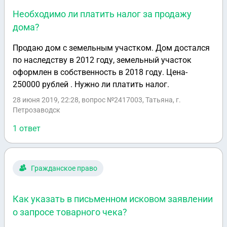
что у них все снято, отпоавили документ что с
Необходимо ли платить налог за продажу
машины все снято, но он весит в базе, потом
дома?
выяснилось что это сбой в программе, и они не
знают мол что теперь делать, я так темболее не
Продаю дом с земельным участком. Дом достался
знаю, а авто продан и тот человек копит кучу
по наследству в 2012 году, земельный участок
штрафов, а я соответственно не могу ее снять с себя
оформлен в собственность в 2018 году. Цена-
с учета, вообщем подскажите я могу через суд
250000 рублей . Нужно ли платить налог.
снять с себя регестрацыю на автомобиль?! Заранее
28 июня 2019, 22:28
, вопрос №2417003, Татьяна, г.
спасибо!
Петрозаводск
1 ответ
Гражданское право
Как указать в письменном исковом заявлении
о запросе товарного чека?