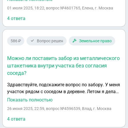
и присвоили ему мой юридический адрес дома. Все
01 июля 2025, 18:22
, вопрос №4601765, Елена, г. Москва
машины с товаром приезжают ко мне? Что в
данном случаи нужно сделать? И как такое
4 ответа
возможно, что данные ларьки идут по моему
адресу? В какие инстанции обратиться, чтобы
наказать?
586 ₽
Вопрос решен
Земельное право
Можно ли поставить забор из металлического
штакетника внутри участка без согласия
соседа?
Здравствуйте, подскажите вопрос по забору. У меня
участок рядом с соседом в деревне. Летом я делал
межевание и вынос границ. У соседа дом получился
Показать полностью
в метру от межи точнее он выскулил этот метр у
26 июня 2025, 22:59
, вопрос №4596539, Влад, г. Москва
меня, а так бы межа шла как раз по стене его
старого дома. Дак вот хотим поставить забор
4 ответа
хороший из металлического штакетника высотой