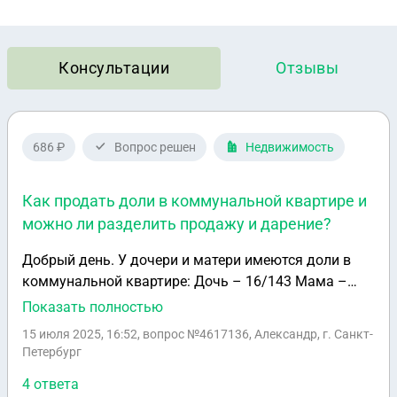
Консультации
Отзывы
686 ₽
Вопрос решен
Недвижимость
Как продать доли в коммунальной квартире и
можно ли разделить продажу и дарение?
Добрый день. У дочери и матери имеются доли в
коммунальной квартире: Дочь – 16/143 Мама –
15/143 Нужно продать одну комнату, но есть
Показать полностью
нюансы: 16 долей продавать не хочет мама, а 15
15 июля 2025, 16:52
, вопрос №4617136, Александр, г. Санкт-
долей тоже не может продаться т.к. мама стоить на
Петербург
очереди с 1983г. по этой комнате. Может ли дочь
4 ответа
продать только 15 долей и одну долю подарить