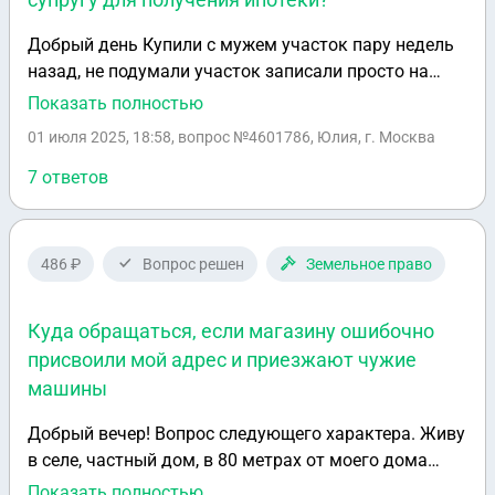
Добрый день Купили с мужем участок пару недель
назад, не подумали участок записали просто на
него Сейчас хотим брать подолевую ипотеку под
Показать полностью
строительство дома. А участок получается не в
01 июля 2025, 18:58
, вопрос №4601786, Юлия, г. Москва
долях Одобрят ои нам подолевую ипотеку и как
можно быстро мужу без фин потерь выделить мне
7 ответов
долю?
486 ₽
Вопрос решен
Земельное право
Куда обращаться, если магазину ошибочно
присвоили мой адрес и приезжают чужие
машины
Добрый вечер! Вопрос следующего характера. Живу
в селе, частный дом, в 80 метрах от моего дома
установили ларек продуктовый и пункт Валдбейрис
Показать полностью