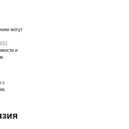
ники могут
2011
омости и
м.
ы с
ом.
нзия