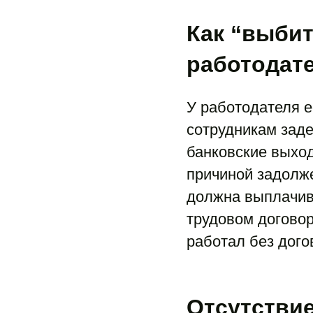
Как “выбит
работодат
У работодателя е
сотрудникам заде
банковские выхо
причиной задолже
должна выплачива
трудовом договоре
работал без дог
Отсутствие