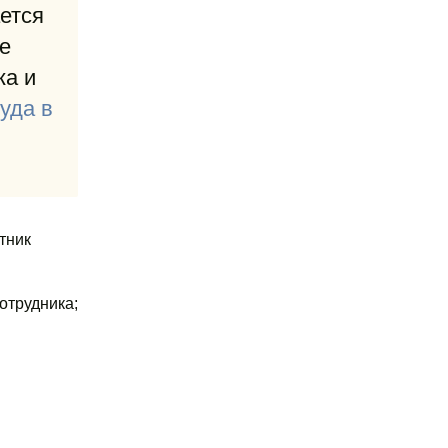
ется
е
ка и
уда в
тник
отрудника;