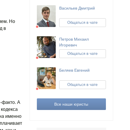
Васильев Дмитрий
лем. Но
Общаться в чате
д в
Петров Михаил
Игоревич
Общаться в чате
Беляев Евгений
Общаться в чате
-факто. А
Все наши юристы
 кодекса
на именно
ыплачивает