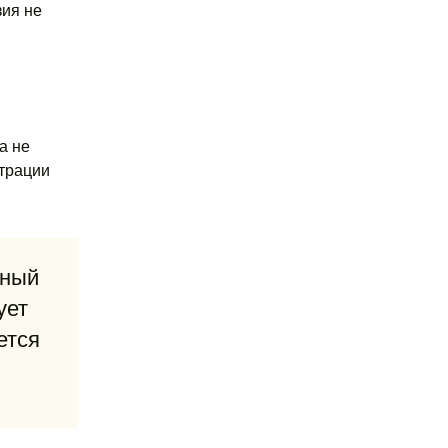
зия не
а не
страции
ьный
ует
ется