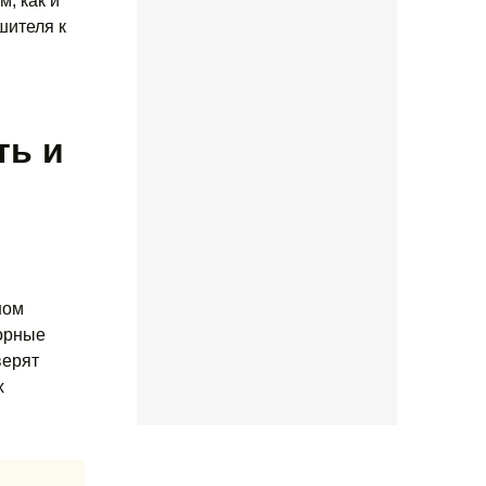
, как и
шителя к
ть и
ном
зорные
верят
х