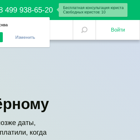
8 499 938-65-20
Бесплатная консультация юриста
Свободных юристов:
10
сква
Войти
Изменить
ёрному
позже даты,
платили, когда