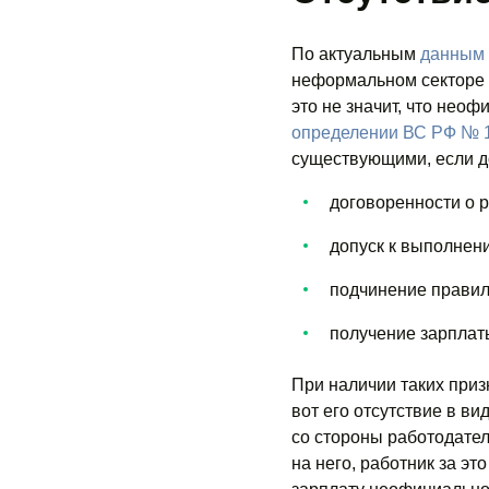
По актуальным
данным 
неформальном секторе –
это не значит, что нео
определении ВС РФ № 
существующими, если д
договоренности о 
допуск к выполнени
подчинение правил
получение зарплат
При наличии таких приз
вот его отсутствие в в
со стороны работодате
на него, работник за эт