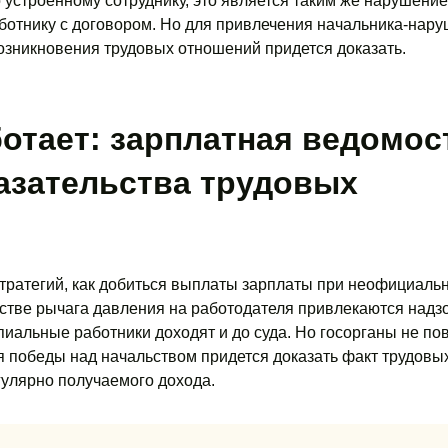
устроенному сотруднику, это является таким же нарушением
отнику с договором. Но для привлечения начальника-нару
озникновения трудовых отношений придется доказать.
ботает: зарплатная ведомос
азательства трудовых
тратегий, как добиться выплаты зарплаты при неофициаль
естве рычага давления на работодателя привлекаются над
пиальные работники доходят и до суда. Но госорганы не по
ля победы над начальством придется доказать факт трудовы
улярно получаемого дохода.