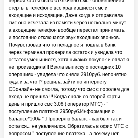
первой карты было отключено смс - оповещениеи
стерты в телефоне все хранившиеся смс и
входящие и исходящие. Даже когда я отправляла
смс она исчезала из памяти через несколько минут,
а входящие телефон вообще перестал принимать.,
и постоянно отключался звук входящих звонков.
Почувствовав что то неладное я пошла в банк,
через терминал проверила остаток и увидела что
остаток уменьшился, хотя никаких покупок и оплат я
не производила!!! Взяла выписку о последних 10
операциях - увидела что сняли 2910руб. непонятно
куда и за что !? решила зайти по интернету
СБонлайн- не смогла, потому что смс с поролем для
входа не пришла !!! Когда сняли со второй карты
деньги пришло смс 3.08 ( оператор МТС) - "
поступление платежа 2950руб.Информация о
балансе*100# " .Проверяю баланс - как был так и
остался... не увеличился. Обратилась в офис МТС с
вопросом " поступление платежа - а почему нет