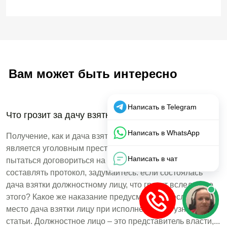
Вам может быть интересно
Что грозит за дачу взятки должностному лицу?
Получение, как и дача взятки должностному лицу
является уголовным преступлением. Перед тем как
пытаться договориться на месте с сотрудником ДПС не
составлять протокол, задумайтесь: если состоялась
дача взятки должностному лицу, что грозит вследствие
этого? Какое же наказание предусмотрено, если имела
место дача взятки лицу при исполнении, вы узнаете из
статьи. Должностное лицо – это представитель власти,...