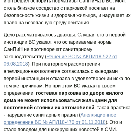
и он решил оспорить нормативы СанПиНа в ВС. Мол,
столь близкое соседство с парковкой посягает на
безопасность жизни и здоровья жильцов, и нарушает их
право на безопасную среду обитания.
Дело рассматривалось дважды. Слушая его в первой
инстанции ВС указал, что оспариваемые нормы
СанПиН не противоречат санитарному
законодательству (
Решение ВС № АКПИ18-522 от
06.08.2018
). При повторном рассмотрении
апелляционная коллегия согласилась с выводами
первой инстанции и отказала в удовлетворении иска по
тем же причинам. Но при этом ВС указал в своем
определении:
гостевая парковка во дворе жилого
дома
не может использоваться жильцами для
постоянной стоянки их автомобилей
, такая практика
- нарушение санитарных правил (
Апелляционное
определение ВС № АПЛ18-470 от 01.11.2018
). Это и
стало поводом для шокирующих новостей в СМИ.