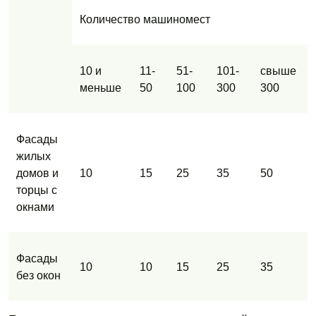
Количество машиномест
10 и
11-
51-
101-
свыше
меньше
50
100
300
300
Фасады
жилых
домов и
10
15
25
35
50
торцы с
окнами
Фасады
10
10
15
25
35
без окон