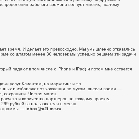
распределения рабочего времени волнует многих, поэтому
тает время. И делает это превосходно. Мы умышленно отказались
 фирме со штатом менее 30 человек мы успешно решаем эти задачи
рый падают в том числе с iPhone и iPad) и потом мне остается
жи услуг Клиентам, на маркетинг и т.п.
данных и избавляют от хождения по мукам: внесли время —
, сохранили. Чистая магия.
расчета и количество партнеров по каждому проекту.
299 рублей за пользователя в месяц.
 программы —
inbox@a2time.ru.