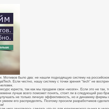
и. Мотивов было два: не нашли подходящую систему на российском
galTech. Если честно, нашу систему с точки зрения “tech” не восп
человек.
есурс юриста, так как мы продаем свои «мозги». Если это не так, т
времени лучше всего поможет понять, стоит ли в следующий раз бр
и улучшать не только личную эффективность, но и динамику фирмы 
умеем его распределять. Поэтому просили разработчиков сделать
ов!
е чего захотелось сделать что-то для юридического рынка в целом