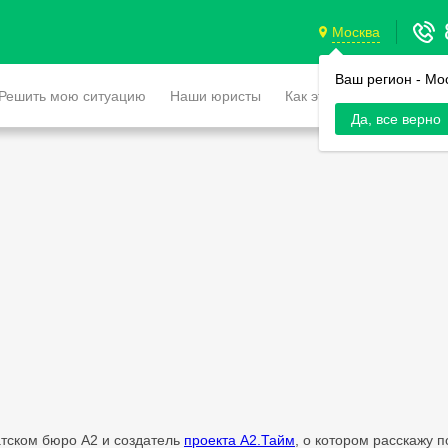
Москва
Ваш регион -
Мо
Решить мою ситуацию
Наши юристы
Как это работает
Да, все верно
атском бюро А2 и создатель
проекта А2.Тайм
, о котором расскажу 