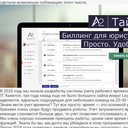
сделали возможным публикацию этого текста.
В 2015 году мы начали разработку системы учета рабочего времен
IT. Кажется, три года назад еще не было большого хайпа вокруг Le
адвокатов, идеально подходящая для небольших команд на 20-30 
Зачем вести учет времени? Тут все просто: время — это основной р
бумажек очень скоро будут продавать роботы. Учет затраченного 
команде становится больше двух, то учет позволяет отслеживать 
Мы очень хорошо понимаем принципы работы, ценим свое время и 
функций. Знали бы вы, как долго мы убеждали в этом программист
Летом 2016 года появились первые «кликабельные» прототипы, посл