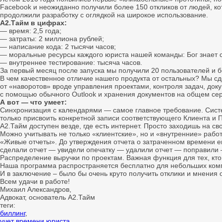
Facebook и неожиданно получили более 150 откликов от людей, к
продолжили разработку с оглядкой на широкое использование.
А2.Тайм в цифрах:
— время: 2,5 года;
— затраты: 2 миллиона рублей;
— написание кода: 2 тысячи часов;
— моральные ресурсы каждого юриста нашей команды: Бог знает с
— внутреннее тестирование: тысяча часов.
За первый месяц после запуска мы получили 20 пользователей и бо
В чем качественное отличие нашего продукта от остальных? Мы сд
от «наворотов» вроде управления проектами, контроля задач, док
с помощью обычного Outlook и хранения документов на общем серве
А вот — что умеет:
Синхронизация с календарями — самое главное требование. Система
только присвоить конкретной записи соответствующего Клиента и П
А2.Тайм доступен везде, где есть интернет. Просто заходишь на св
Можно учитывать не только «клиентские», но и «внутренние» работ
«Живые отчеты». До утверждения отчета о затраченном времени е
сделали отчет — увидели опечатку — удалили отчет — поправили —
Распределение выручки по проектам. Важная функция для тех, кто
Наша программа распространяется бесплатно для небольших компа
И в заключение – было бы очень круто получить отклики и мнени
Всем удачи в работе!
Михаил Александров,
Адвокат, основатель А2.Тайм
теги:
биллинг
,
учет времени юриста