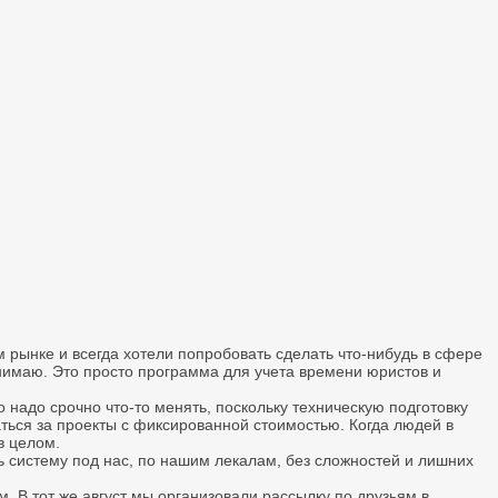
 рынке и всегда хотели попробовать сделать что-нибудь в сфере
ринимаю. Это просто программа для учета времени юристов и
о надо срочно что-то менять, поскольку техническую подготовку
аться за проекты с фиксированной стоимостью. Когда людей в
в целом.
 систему под нас, по нашим лекалам, без сложностей и лишних
. В тот же август мы организовали рассылку по друзьям в