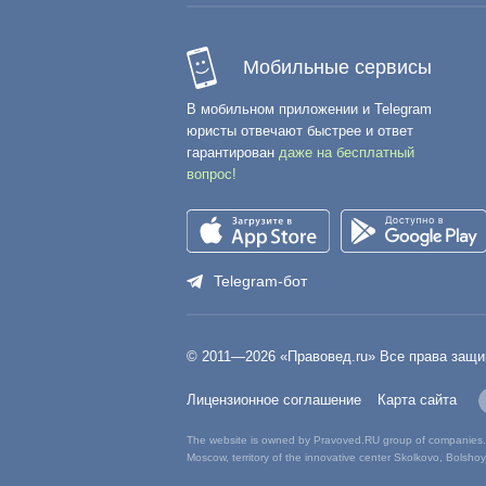
Мобильные сервисы
В мобильном приложении и Telegram
юристы отвечают быстрее и ответ
гарантирован
даже на бесплатный
вопрос!
Telegram-бот
© 2011—
2026
«Правовед.ru» Все права защ
Лицензионное соглашение
Карта сайта
The website is owned by Pravoved.RU group of companies. 
Moscow, territory of the innovative center Skolkovo, Bolshoy