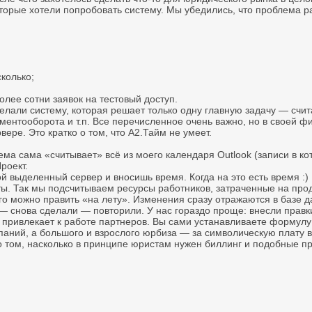
оторые хотели попробовать систему. Мы убедились, что проблема 
колько;
лее сотни заявок на тестовый доступ.
елали систему, которая решает только одну главную задачу — счи
ументооборота и т.п. Все перечисленное очень важно, но в своей
ре. Это кратко о том, что А2.Тайм не умеет.
 сама «считывает» всё из моего календаря Outlook (записи в кото
роект.
ой выделенный сервер и вносишь время. Когда на это есть время :)
ы. Так мы подсчитываем ресурсы работников, затраченные на прода
го можно править «на лету». Изменения сразу отражаются в базе 
 снова сделали — повторили. У нас гораздо проще: внесли правки
 привлекает к работе партнеров. Вы сами устанавливаете формулу 
ний, а большого и взрослого юрбиза — за символическую плату в 
я о том, насколько в принципе юристам нужен биллинг и подобные