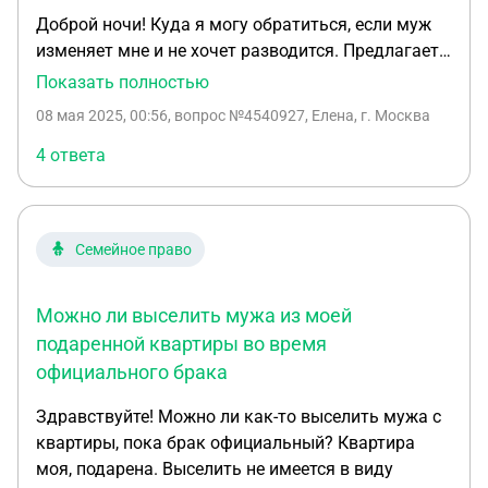
Доброй ночи! Куда я могу обратиться, если муж
изменяет мне и не хочет разводится. Предлагает
жить так, что он в любое время уходит к
Показать полностью
любовнице или распивать алкоголь. Это длится
08 мая 2025, 00:56
, вопрос №4540927, Елена, г. Москва
уже пол года. Моя психика не выдерживает. 20
лет брака, 3 детей. Как заставить его уйти из
4 ответа
семьи?
Семейное право
Можно ли выселить мужа из моей
подаренной квартиры во время
официального брака
Здравствуйте! Можно ли как-то выселить мужа с
квартиры, пока брак официальный? Квартира
моя, подарена. Выселить не имеется в виду