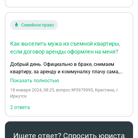
Семейное право
Как выселить мужа из съемной квартиры,
если договор аренды оформлен на меня?
Добрый день. Официально в браке, снимаем
квартиру, за аренду и коммуналку плачу сама,
договор на меня. Уже почти год разлад в семье,
Показать полностью
как муж и жена не живём и совместного
18 января 2024, 08:25
, вопрос №3979995, Кристина, г.
хозяйства не ведём. Попросила мужа съехать, но
Иркутск
не съезжает. Вопрос - каким образом могу его
2 ответа
выселить? Можно ли обратиться в полицию или к
участковому?
Ищете ответ? Спросить юриста