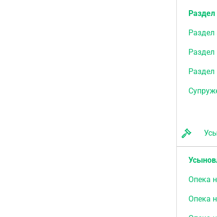
Раздел
Раздел
Раздел 
Раздел
Супруже
Усын
Усыновл
Опека 
Опека 