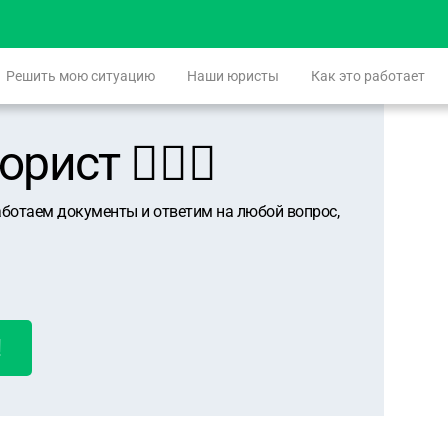
Решить мою ситуацию
Наши юристы
Как это работает
ист 👨🏻‍⚖️
аботаем документы и ответим на любой вопрос,
!