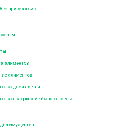
без присутствия
менты
нты
та алиментов
ние алиментов
ты на двоих детей
ты на содержание бывшей жены
ел имущества