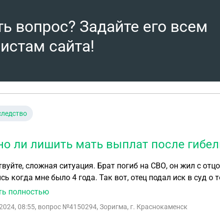
ть вопрос? Задайте его всем
истам сайта!
следство
о ли лишить мать выплат после гибели
вуйте, сложная ситуация. Брат погиб на СВО, он жил с отцом
сь когда мне было 4 года. Так вот, отец подал иск в суд о
на не интересовалась жизнью брата, и не интересовалась 
ть полностью
ивала общение с братом, а отец со мной никогда не подд
2024, 08:55
, вопрос №4150294, Зоригма, г. Краснокаменск
на ему все отдала, все эти выплаты. Скажите пожалуйста т