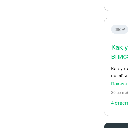
386 ₽
Как 
впис
Как уст
погиб и
претенд
Показа
30 сентя
4 ответ