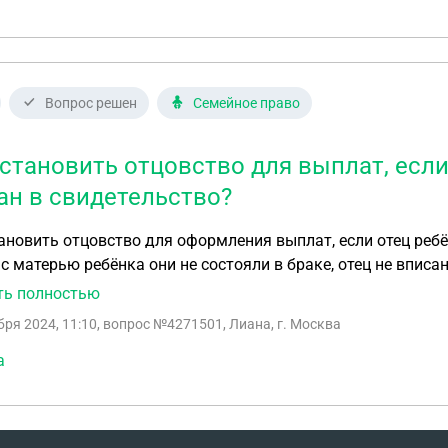
Вопрос решен
Семейное право
установить отцовство для выплат, если
ан в свидетельство?
ановить отцовство для оформления выплат, если отец ребё
 с матерью ребёнка они не состояли в браке, отец не впис
овать на выплату? А так же у него есть родная сестра, он
ть полностью
бря 2024, 11:10
, вопрос №4271501, Лиана, г. Москва
а