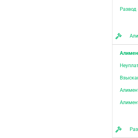
Развод 
Али
Алиме
Неупла
Взыска
Алимен
Алимен
Разд