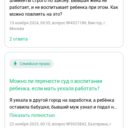
алименты строго по закону. Бывшая жена не
работает, и не воспитывает ребенка при этом. Как
можно повлиять на это?
13 ноября 2024, 09:55
, вопрос №4321189, Виктор, г.
Москва
2 ответа
Семейное право
Можно ли перенести суд о воспитании
ребенка, если мать уехала работать?
Я уехала в другой город на заработки, а ребёнка
оставила бабушке, бывший муж узнал и подал на
меня в суд, что я бросила ребёнка и не занимаюсь
Показать полностью
его воспитанием. Могут ли перенести суд или
22 ноября 2023, 00:10
, вопрос №3925842, Екатерина, г.
решат без моего присутствие? И что мне делать?