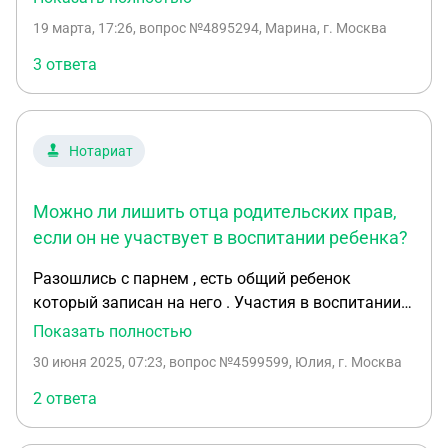
получал пособие от государства на воспитание
19 марта, 17:26
, вопрос №4895294, Марина, г. Москва
ребенка. На протяжение восьми лет опекун лечил
ребенка, возил два раза в год на обследование в
3 ответа
областную больницу.
Нотариат
Можно ли лишить отца родительских прав,
если он не участвует в воспитании ребенка?
Разошлись с парнем , есть общий ребенок
который записан на него . Участия в воспитании
не какого не принимает , я сама уже сошлась с
Показать полностью
другим мужчиной и он с другой дамой сердца .
30 июня 2025, 07:23
, вопрос №4599599, Юлия, г. Москва
Есть ли какая то вероятность лишить его
род.прав , чтобы не мы не он не как не касались
2 ответа
друг с другом . ?