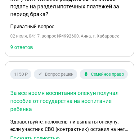
подать на раздел ипотечных платежей за
период брака?
Приватный вопрос.
02 июля, 04:17
, вопрос №4992600, Анна, г. Хабаровск
9 ответов
1150 ₽
Вопрос решен
Семейное право
За все время воспитания опекун получал
пособие от государства на воспитание
ребенка
Здравствуйте, положены ли выплаты опекуну,
если участник СВО (контрактник) оставил на него
завещание? За все время воспитания опекун
Показать полностью