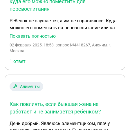
куда его можно поместить для
перевоспитания
Ребенок не слушается, я им не справляюсь. Куда
можно его поместить на перевоспитание или как
мне поступить в этом вопросе? Ребенок меня не
Показать полностью
вопринимает как мать, все сваливает на меня, но
02 февраля 2025, 18:58
, вопрос №4418267, Аноним, г.
с ней так делала моя бЫвшая свекровь!!!
Москва
1 ответ
Алименты
Как повлиять, если бывшая жена не
работает и не занимается ребенком?
День добрый. Являюсь алиментщиком, плачу