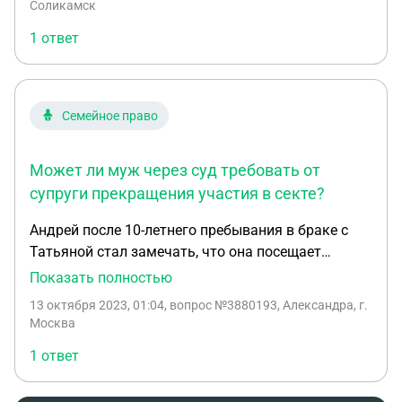
Соликамск
1 ответ
Семейное право
Может ли муж через суд требовать от
супруги прекращения участия в секте?
Андрей после 10-летнего пребывания в браке с
Татьяной стал замечать, что она посещает
собрания религиозной секты и приобщает к секте
Показать полностью
ребенка. Вопрос - Может ли Андрей в судебном
13 октября 2023, 01:04
, вопрос №3880193, Александра, г.
порядке потребовать прекращения деятельности
Москва
супруги, связанной с сектой? В соответствии с
1 ответ
какими статьями?