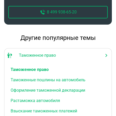
края обратилось с жалобой в антимонопольный
орган. Антимонопольный орган принял жалобу к
8 499 938-65-20
рассмотрению и назначил слушание дела. В
результате антимонопольный орган вынес
предписание Главе администрации
Забайкальского края с требованием об отмене
Другие популярные темы
данного постановления. Правомерны ли действия
антимонопольного органа?
Таможенное право
Таможенное право
Таможенные пошлины на автомобиль
Оформление таможенной декларации
Растаможка автомобиля
Взыскание таможенных платежей