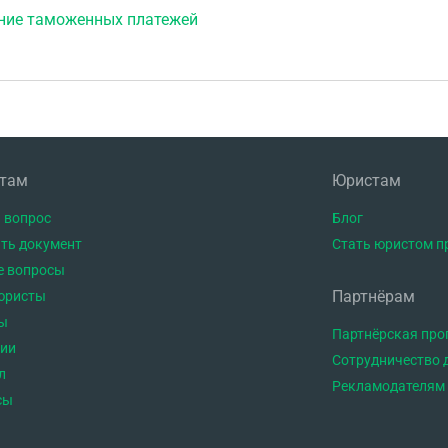
ние таможенных платежей
нтам
Юристам
 вопрос
Блог
ть документ
Стать юристом п
е вопросы
Партнёрам
юристы
ы
Партнёрская пр
тии
Сотрудничество 
л
Рекламодателям
сы