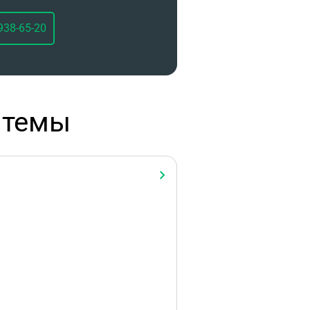
938-65-20
 темы