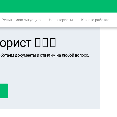
Решить мою ситуацию
Наши юристы
Как это работает
ист 👨🏻‍⚖️
аботаем документы и ответим на любой вопрос,
!