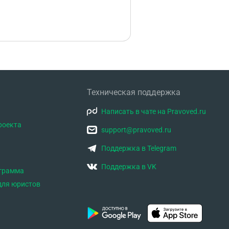
Техническая поддержка
Написать в чате на Pravoved.ru
роекта
support@pravoved.ru
Поддержка в Telegram
Поддержка в VK
ограмма
для юристов