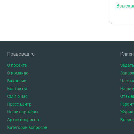
Взыска
Правовед.ru
Клие
О проекте
Задать
О команде
Заказа
Вакансии
Часты
Контакты
Наши 
СМИ о нас
Отзыв
Пресс-центр
Гаран
Наши партнёры
Журна
Архив вопросов
Вопро
Категории вопросов