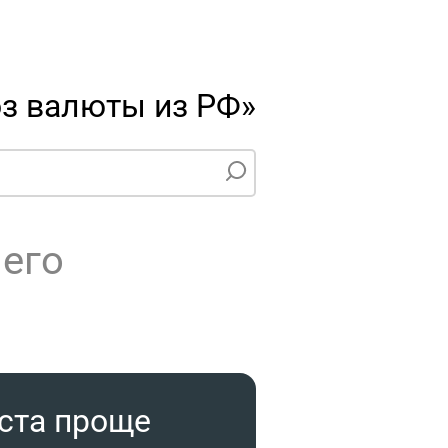
з валюты из РФ»
чего
ста проще