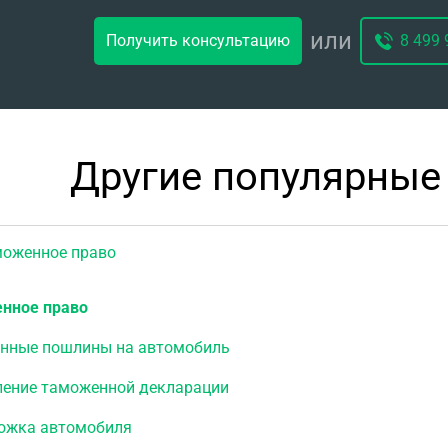
или
Получить консультацию
8 499 
Другие популярные
женное право
нное право
нные пошлины на автомобиль
ение таможенной декларации
ожка автомобиля