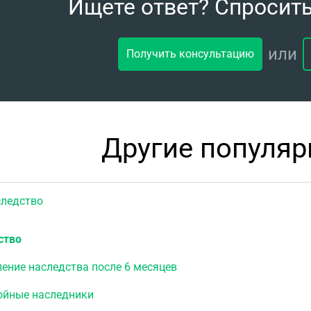
Ищете ответ? Спросит
или
Получить консультацию
Другие популя
едство
ство
ение наследства после 6 месяцев
ойные наследники