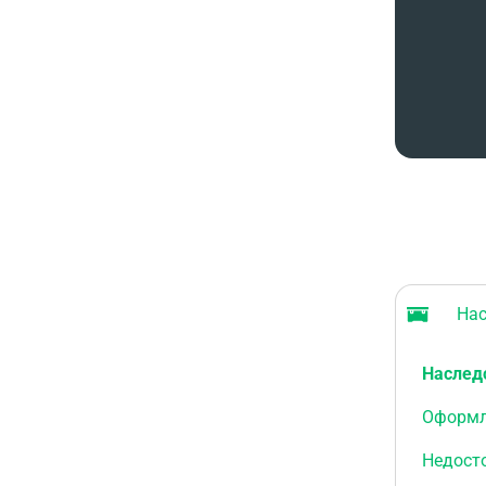
Насл
Наслед
Оформл
Недост