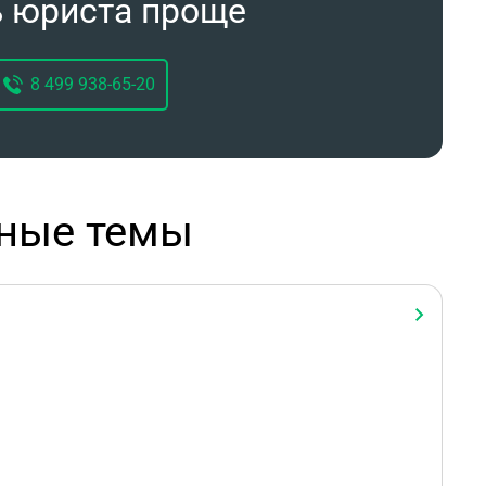
ь юриста проще
8 499 938-65-20
рные темы