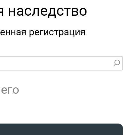
я наследство
енная регистрация
чего