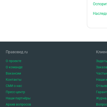
Оспори
Наслед
Правовед.ru
Клие
О проекте
Задать
О команде
Заказа
Вакансии
Часты
Контакты
Наши 
СМИ о нас
Отзыв
Пресс-центр
Гаран
Наши партнёры
Журна
Архив вопросов
Вопро