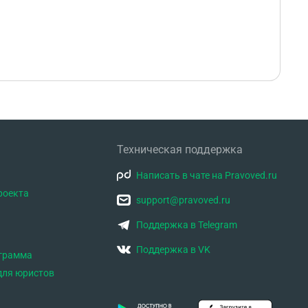
Техническая поддержка
Написать в чате на Pravoved.ru
роекта
support@pravoved.ru
Поддержка в Telegram
Поддержка в VK
ограмма
для юристов