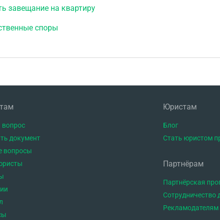
ть завещание на квартиру
ственные споры
нтам
Юристам
 вопрос
Блог
ть документ
Стать юристом п
е вопросы
Партнёрам
юристы
ы
Партнёрская пр
тии
Сотрудничество 
л
Рекламодателям
сы