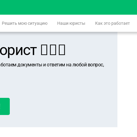
Решить мою ситуацию
Наши юристы
Как это работает
ист 👨🏻‍⚖️
аботаем документы и ответим на любой вопрос,
!