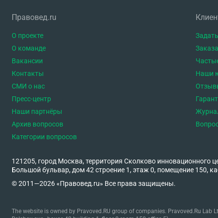
Правовед.ru
Клие
О проекте
Задать
О команде
Заказа
Вакансии
Часты
Контакты
Наши 
СМИ о нас
Отзыв
Пресс-центр
Гаран
Наши партнёры
Журна
Архив вопросов
Вопро
Категории вопросов
121205, город Москва, территория Сколково инновационного ц
Большой бульвар, дом 42 строение 1, этаж 0, помещение 150, ка
© 2011—2026 «Правовед.ru» Все права защищены.
The website is owned by Pravoved.RU group of companies. Pravoved.Ru Lab Ltd