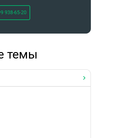
99 938-65-20
е темы