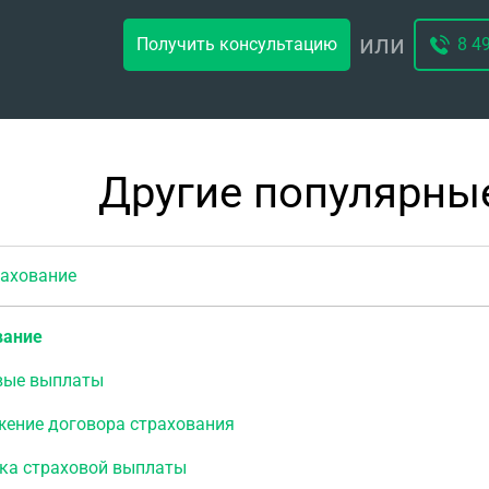
или
Получить консультацию
8 4
Другие популярны
хование
вание
вые выплаты
жение договора страхования
ка страховой выплаты