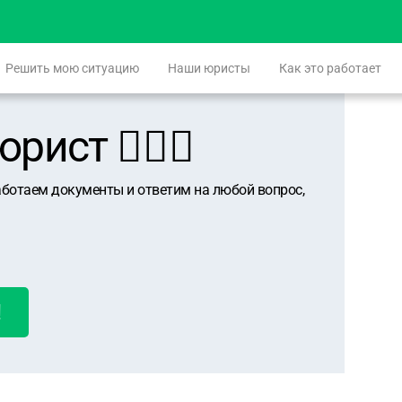
Решить мою ситуацию
Наши юристы
Как это работает
ист 👨🏻‍⚖️
аботаем документы и ответим на любой вопрос,
!