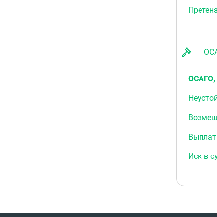
Претен
ОСАГ
ОСАГО,
Неусто
Возмещ
Выплат
Иск в с