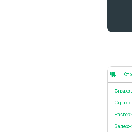
Стра
Страхо
Страхо
Растор
Задерж