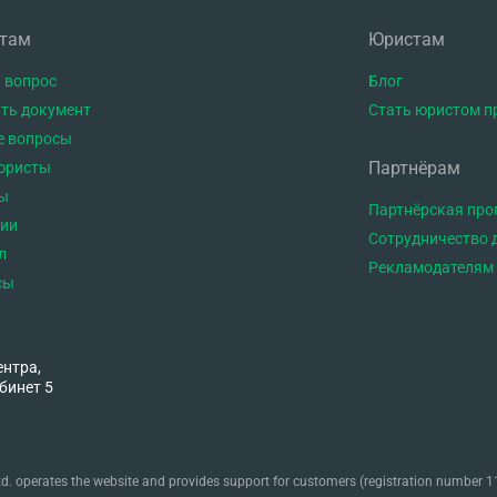
нтам
Юристам
 вопрос
Блог
ть документ
Стать юристом п
е вопросы
Партнёрам
юристы
ы
Партнёрская пр
тии
Сотрудничество 
л
Рекламодателям
сы
ентра,
бинет 5
. operates the website and provides support for customers (registration number 11