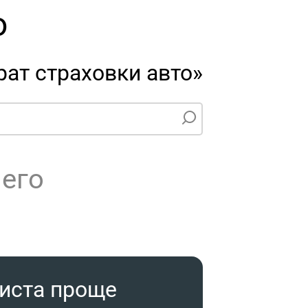
о
ат страховки авто»
чего
риста проще