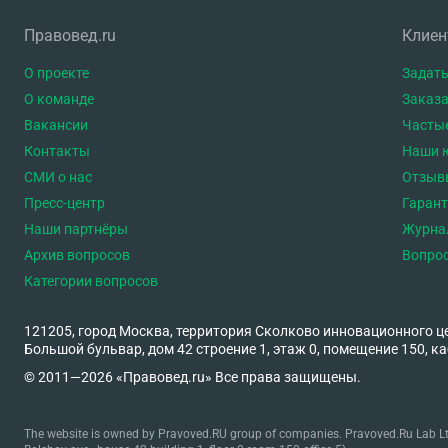
Правовед.ru
Клие
О проекте
Задать
О команде
Заказа
Вакансии
Часты
Контакты
Наши 
СМИ о нас
Отзыв
Пресс-центр
Гаран
Наши партнёры
Журна
Архив вопросов
Вопро
Категории вопросов
121205, город Москва, территория Сколково инновационного ц
Большой бульвар, дом 42 строение 1, этаж 0, помещение 150, ка
© 2011—2026 «Правовед.ru» Все права защищены.
The website is owned by Pravoved.RU group of companies. Pravoved.Ru Lab Ltd