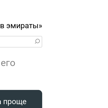
 в эмираты»
чего
а проще