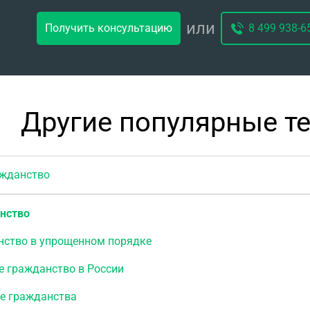
или
Получить консультацию
8 499 938-6
Другие популярные т
данство
нство
нство в упрощенном порядке
е гражданство в России
е гражданства