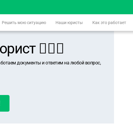
Решить мою ситуацию
Наши юристы
Как это работает
ист 👨🏻‍⚖️
аботаем документы и ответим на любой вопрос,
!