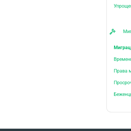
Упроще
Мигр
Миграц
Времен
Права 
Просро
Беженц