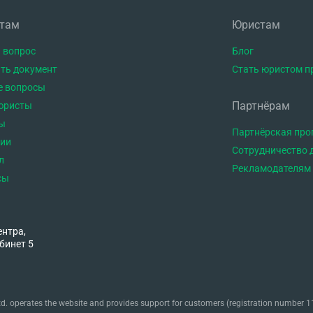
нтам
Юристам
 вопрос
Блог
ть документ
Стать юристом п
е вопросы
Партнёрам
юристы
ы
Партнёрская пр
тии
Сотрудничество 
л
Рекламодателям
сы
ентра,
бинет 5
. operates the website and provides support for customers (registration number 11