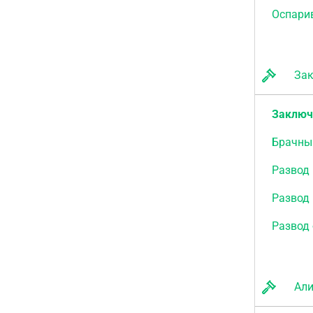
Оспари
Закл
Заключ
Брачны
Развод 
Развод
Развод 
Али