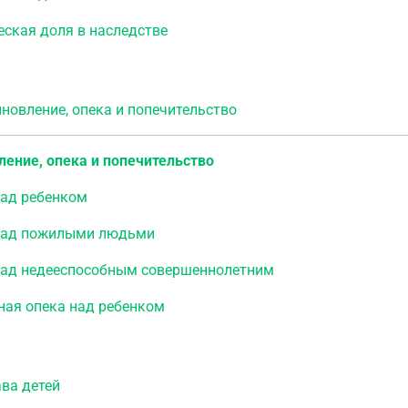
ская доля в наследстве
овление, опека и попечительство
ение, опека и попечительство
над ребенком
над пожилыми людьми
над недееспособным совершеннолетним
ная опека над ребенком
а детей