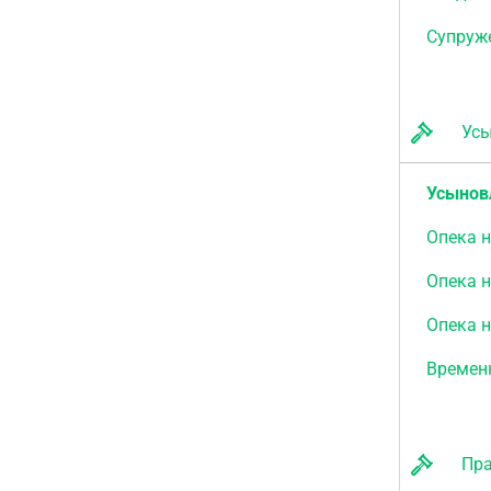
Супруже
Усын
Усыновл
Опека 
Опека 
Опека 
Времен
Прав