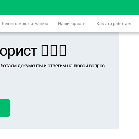
Решить мою ситуацию
Наши юристы
Как это работает
ист 👨🏻‍⚖️
аботаем документы и ответим на любой вопрос,
!