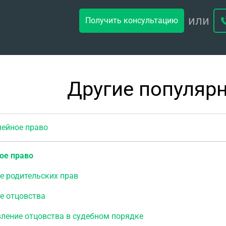
или
Получить консультацию
Другие популяр
йное право
ое право
е родительских прав
е отцовства
ление отцовства в судебном порядке