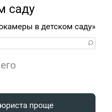
м саду
окамеры в детском саду»
чего
 юриста проще