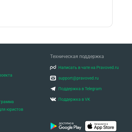
Техническая поддержка
Написать в чате на Pravoved.ru
роекта
support@pravoved.ru
Поддержка в Telegram
Поддержка в VK
ограмма
для юристов