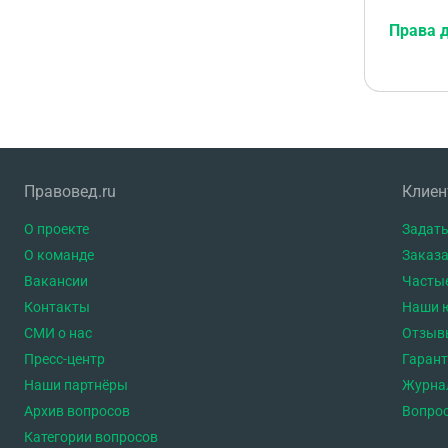
Права 
Правовед.ru
Клие
О проекте
Задать
О команде
Заказа
Вакансии
Часты
Контакты
Наши 
СМИ о нас
Отзыв
Пресс-центр
Гаран
Наши партнёры
Журна
Архив вопросов
Вопро
Категории вопросов