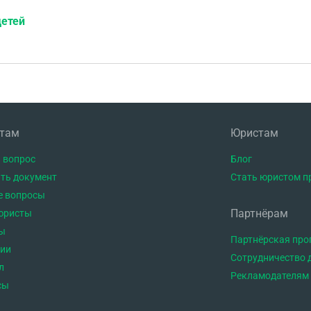
детей
нтам
Юристам
 вопрос
Блог
ть документ
Стать юристом п
е вопросы
Партнёрам
юристы
ы
Партнёрская пр
тии
Сотрудничество 
л
Рекламодателям
сы