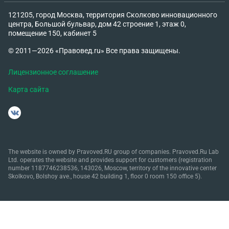
121205, город Москва, территория Сколково инновационного
центра, Большой бульвар, дом 42 строение 1, этаж 0,
помещение 150, кабинет 5
© 2011—2026 «Правовед.ru» Все права защищены.
Лицензионное соглашение
Карта сайта
The website is owned by Pravoved.RU group of companies. Pravoved.Ru Lab
Ltd. operates the website and provides support for customers (registration
number 1187746238536, 143026, Moscow, territory of the innovative center
Skolkovo, Bolshoy ave., house 42 building 1, floor 0 room 150 office 5).