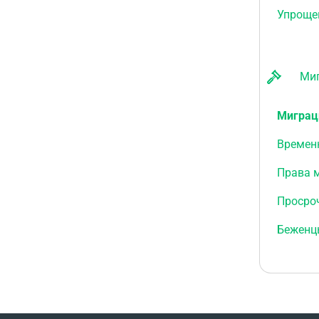
Упроще
Мигр
Миграц
Времен
Права 
Просро
Беженц