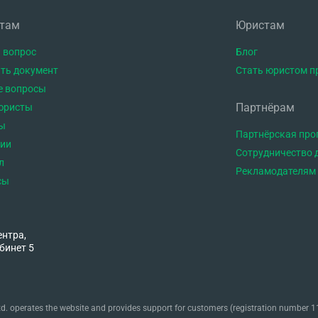
нтам
Юристам
 вопрос
Блог
ть документ
Стать юристом п
е вопросы
Партнёрам
юристы
ы
Партнёрская пр
тии
Сотрудничество 
л
Рекламодателям
сы
ентра,
бинет 5
. operates the website and provides support for customers (registration number 11