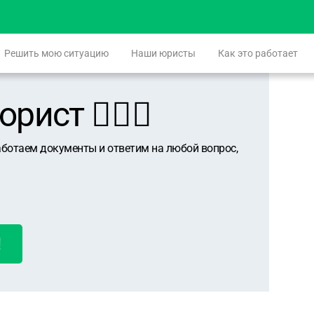
Решить мою ситуацию
Наши юристы
Как это работает
ист 👨🏻‍⚖️
аботаем документы и ответим на любой вопрос,
!