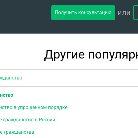
или
Получить консультацию
Другие популяр
данство
нство
нство в упрощенном порядке
е гражданство в России
е гражданства