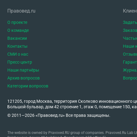
Правовед.ru
Клие
О проекте
Задать
О команде
Заказа
Вакансии
Часты
Контакты
Наши 
СМИ о нас
Отзыв
Пресс-центр
Гаран
Наши партнёры
Журна
Архив вопросов
Вопро
Категории вопросов
121205, город Москва, территория Сколково инновационного ц
Большой бульвар, дом 42 строение 1, этаж 0, помещение 150, ка
© 2011—2026 «Правовед.ru» Все права защищены.
The website is owned by Pravoved.RU group of companies. Pravoved.Ru Lab Ltd