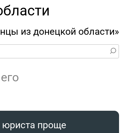
области
нцы из донецкой области»
чего
ь юриста проще