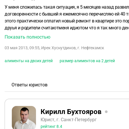
У меня сложилась такая ситуация, я 5 месяцев назад разве
договоренности с бывшей я ежемесячно перечисляю ей 40 тыс
этого практически оплатил новый ремонт в квартире это по
друья и родители считаютменя идиотом что я так много ден
давать им то что попросят дети и бывшая жена. Сейчас пла
Показать полностью
положено. Как мне быть в этой ситуации, могу ли я подать
03 мая 2013, 09:55
,
Ирек Хуснутдинов
,
г. Нефтекамск
бывшая жена зная как я люблю детей меня шантажтрует, что
что через суд я могу это сделать, но она начинает про мен
алименты на двоих детей
размер алиментов на 2 детей
Ответы юристов
Кирилл Бухтояров
Юрист, г. Санкт-Петербург
рейтинг
8.4