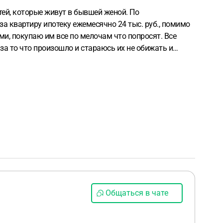
тей, которые живут в бывшей женой. По
за квартиру ипотеку ежемесячно 24 тыс. руб., помимо
ми, покупаю им все по мелочам что попросят. Все
за то что произошло и стараюсь их не обижать и
вие чтобы я подал на алименты и платил только то что
ая жена. Ведь договоренность устная уже была. И еще
ьми, я понимаю что она не имеет права так делать
лать?
Общаться в чате