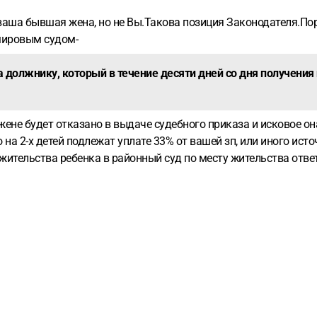
ваша бывшая жена, но не Вы.Такова позиция Законодателя.Пор
 мировым судом-
а должнику, который в течение десяти дней со дня получени
 жене будет отказано в выдаче судебного приказа и исковое о
о на 2-х детей подлежат уплате 33% от вашей зп, или иного ис
жительства ребенка в районный суд по месту жительства отве