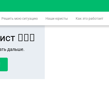
Решить мою ситуацию
Наши юристы
Как это работает
 👨🏻‍⚖️
ать дальше.
!