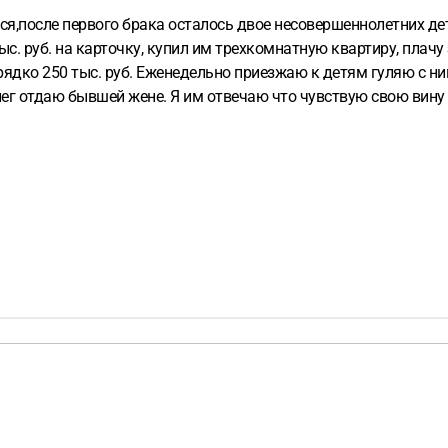
лся,после первого брака осталось двое несовершеннолетних де
. руб. на карточку, купил им трехкомнатную квартиру, плачу 
рядко 250 тыс. руб. Еженедельно приезжаю к детям гуляю с ни
ег отдаю бывшей жене. Я им отвечаю что чувствую свою вину 
нирую второй раз жениться, а будущая супруга поставила усло
 на определение алиментов или это может сделать только бывш
 если не буду платить как раньше не разрешит видиться с дет
я детям и моим родителям про меня плохо говорить. Что мне де