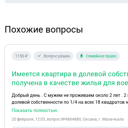
Похожие вопросы
1150 ₽
Вопрос решен
Семейное право
Имеется квартира в долевой собств
получена в качестве жилья для во
Добрый день . С мужем не проживаем около 2 лет . 2
долевой собственности по 1/4 на всех 18 квадратов 
супругом . Деньги от аренды до сих пор не перечисля
Показать полностью
материнский капитал . Оформлена квартира оказалась
20 февраля, 12:03
, вопрос №4864880, Оксана, г. Махачкала
Квартира не завершенным ремонтом . Осталась отделк