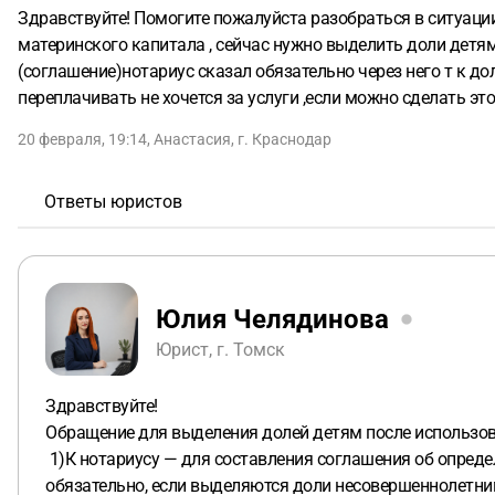
Здравствуйте! Помогите пожалуйста разобраться в ситуации!
материнского капитала , сейчас нужно выделить доли детям 
(соглашение)нотариус сказал обязательно через него т к до
переплачивать не хочется за услуги ,если можно сделать 
20 февраля, 19:14
,
Анастасия
,
г. Краснодар
Ответы юристов
Юлия Челядинова
Юрист, г. Томск
Здравствуйте!
Обращение для выделения долей детям после использов
1)К нотариусу — для составления соглашения об опреде
обязательно, если выделяются доли несовершеннолетним