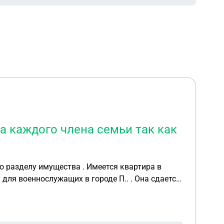
а каждого члена семьи так как
о разделу имущества . Имеется квартира в
 для военнослужащих в городе П.. . Она сдается
е где проживаем . Куплена совместно и в ней
о сделал он не поставив меня в известность.
а было развестись у мирового судьи. И выбрать