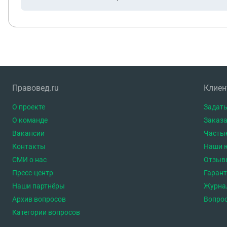
Правовед.ru
Клие
О проекте
Задать
О команде
Заказа
Вакансии
Часты
Контакты
Наши 
СМИ о нас
Отзыв
Пресс-центр
Гаран
Наши партнёры
Журна
Архив вопросов
Вопро
Категории вопросов