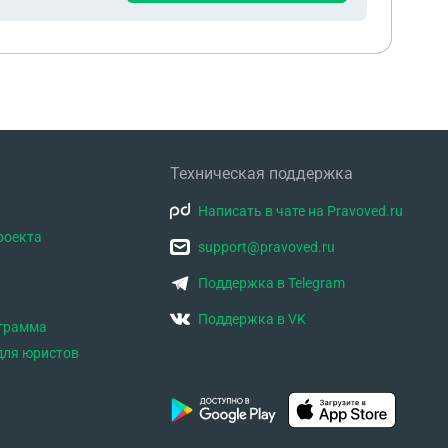
Техническая поддержка
Написать в чате на Pravoved.ru
роекта
support@pravoved.ru
Поддержка в Telegram
Поддержка в VK
ограмма
для юристов