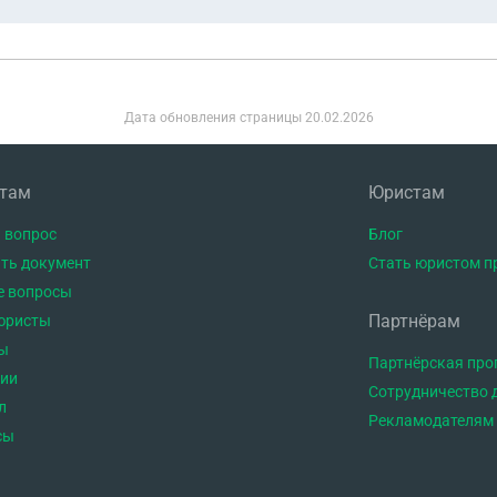
Дата обновления страницы
20.02.2026
нтам
Юристам
 вопрос
Блог
ть документ
Стать юристом п
е вопросы
Партнёрам
юристы
ы
Партнёрская пр
тии
Сотрудничество 
л
Рекламодателям
сы