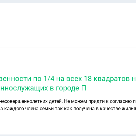
енности по 1/4 на всех 18 квадратов н
еннослужащих в городе П
 несовершеннолетних детей. Не можем придти к согласию п
на каждого члена семьи так как получена в качестве жилья
л . С января перечислил мне 1/4. Имеется квартира в город
 на супруга хотя договор с застройщиком был на меня. Эт
а стен и полы . Никто не проживает . Предложения супруг