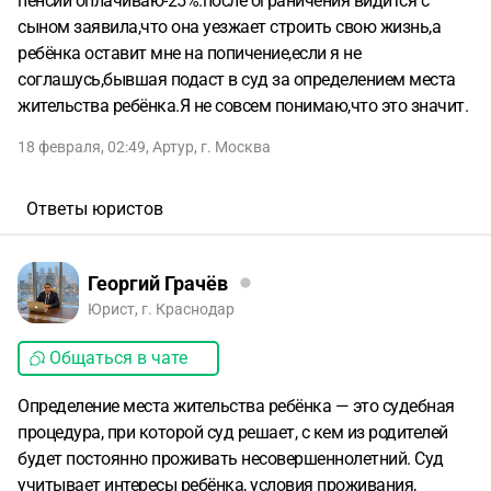
пенсии оплачиваю-25%.после ограничения видится с
сыном заявила,что она уезжает строить свою жизнь,а
ребёнка оставит мне на попичение,если я не
соглашусь,бывшая подаст в суд за определением места
жительства ребёнка.Я не совсем понимаю,что это значит.
18 февраля, 02:49
,
Артур
,
г. Москва
Ответы юристов
Георгий Грачёв
Юрист, г. Краснодар
Общаться в чате
Определение места жительства ребёнка — это судебная
процедура, при которой суд решает, с кем из родителей
будет постоянно проживать несовершеннолетний. Суд
учитывает интересы ребёнка, условия проживания,