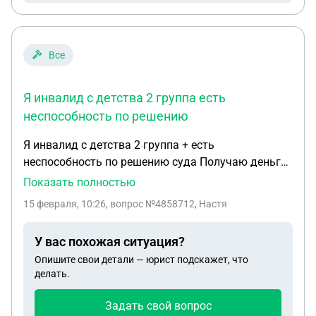
Все
Я инвалид с детства 2 группа есть
неспособность по решению
Я инвалид с детства 2 группа + есть
неспособность по решению суда Получаю деньги
по инвалидности + получаю деньги по потере
Показать полностью
кормильца. Если я устроюсь на работу
15 февраля, 10:26
, вопрос №4858712, Настя
официально мне пенсию продолжать платить?
У вас похожая ситуация?
Опишите свои детали — юрист подскажет, что
делать.
Задать свой вопрос