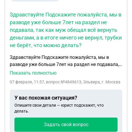
Здравствуйте Подскажите пожалуйста, мы в
разводе уже больше 7лет на раздел не
подавала, так как муж обещал всё вернуть
деньгами, а в итоге ничего не вернул, трубки
не берёт, что можно делать?
Здравствуйте Подскажите пожалуйста, мы в
разводе уже больше 7лет на раздел не подавала,
так как муж обещал всё вернуть деньгами, а в
Показать полностью
итоге ничего не вернул, трубки не берёт, что
07 февраля, 11:57
, вопрос №4849613, Эльвира, г. Москва
можно делать? Но я до сих пор прописана в этом
доме. Спасибо большое за ответ
У вас похожая ситуация?
Опишите свои детали — юрист подскажет, что
делать.
Задать свой вопрос