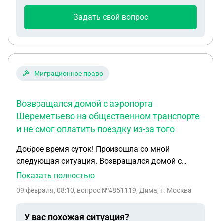
переписка в месенжере.
Задать свой вопрос
Миграционное право
Возвращался домой с аэропорта
Шереметьево на общественном транспорте
и не смог оплатить поездку из-за того
Доброе время суток! Произошла со мной
следующая ситуация. Возвращался домой с
аэропорта Шереметьево на общественном
Показать полностью
транспорте и не смог оплатить поездку из-за того
09 февраля, 08:10
, вопрос №4851119, Дима, г. Москва
что не было проездной карты , внутри автобуса
сидел контролер , который спросил у меня чуть
У вас похожая ситуация?
позже оплату проезда , после чего он выписал