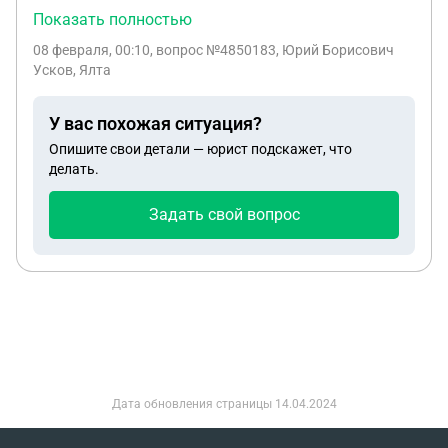
по взносам за капремонт на имя человека,
Показать полностью
который по моему адресу никогда не был
08 февраля, 00:10
, вопрос №4850183, Юрий Борисович
зарегистрирован и не проживал.
Усков, Ялта
У вас похожая ситуация?
Опишите свои детали — юрист подскажет, что
делать.
Задать свой вопрос
Дата обновления страницы
14.04.2024