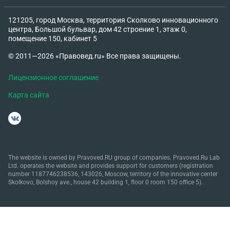
121205, город Москва, территория Сколково инновационного
центра, Большой бульвар, дом 42 строение 1, этаж 0,
помещение 150, кабинет 5
© 2011—2026 «Правовед.ru» Все права защищены.
Лицензионное соглашение
Карта сайта
The website is owned by Pravoved.RU group of companies. Pravoved.Ru Lab
Ltd. operates the website and provides support for customers (registration
number 1187746238536, 143026, Moscow, territory of the innovative center
Skolkovo, Bolshoy ave., house 42 building 1, floor 0 room 150 office 5).