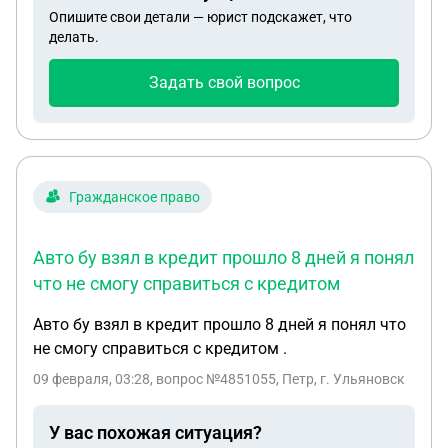
Опишите свои детали — юрист подскажет, что
штраф выдал квитанцию на оплату штрафа ,
делать.
штраф я оплатил не в срок после чего на
госуслугах пришло уведомление о статье 20.25 ч1
Задать свой вопрос
Вопрос следующий: выпустят ли меня за границу
если имеется эта статья Заседание назначено на
2 марта
Гражданское право
Авто бу взял в кредит прошло 8 дней я понял
что не смогу справиться с кредитом
Авто бу взял в кредит прошло 8 дней я понял что
не смогу справиться с кредитом .
09 февраля, 03:28
, вопрос №4851055, Петр, г. Ульяновск
У вас похожая ситуация?