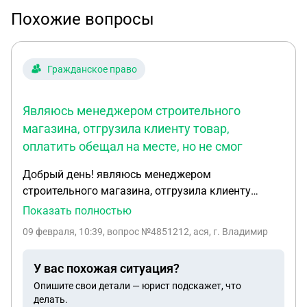
Похожие вопросы
Гражданское право
Являюсь менеджером строительного
магазина, отгрузила клиенту товар,
оплатить обещал на месте, но не смог
Добрый день! являюсь менеджером
строительного магазина, отгрузила клиенту
товар, оплатить обещал на месте, но не смог
Показать полностью
приехать, товар оставили на объекте , сказал
09 февраля, 10:39
, вопрос №4851212, ася, г. Владимир
заедет оплатит, брал много раз ,всегда
оплачивал, в этот раз обманул, не
У вас похожая ситуация?
заплатил,договора у меня с ним нет. теперь
Опишите свои детали — юрист подскажет, что
организации должна я. единственное
делать.
доказательство что у он мне должен это