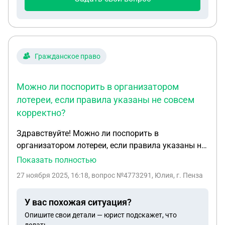
Гражданское право
Можно ли поспорить в организатором
лотереи, если правила указаны не совсем
корректно?
Здравствуйте! Можно ли поспорить в
организатором лотереи, если правила указаны не
совсем корректно? «Если в разных игровых окнах
Показать полностью
вы обнаружили от четырех до десяти одинаковых
27 ноября 2025, 16:18
, вопрос №4773291, Юлия, г. Пенза
символов, вы выиграли приз, указанный в
таблице ниже». Спорная формулировка, по моему
У вас похожая ситуация?
мнению. Не указано, что одинаковые символы
Опишите свои детали — юрист подскажет, что
тоже должны соответствовать таблице, а по