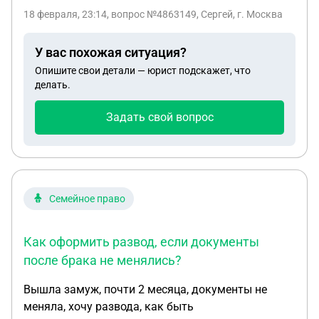
созаемщиком. Мат.капитал внесли как
18 февраля, 23:14
, вопрос №4863149, Сергей, г. Москва
первоначальный взнос. Всю остальную сумму я
платил сам. Согласно кредитному договору,
У вас похожая ситуация?
после погашения, я обязан выделить доли всем
Опишите свои детали — юрист подскажет, что
членам семьи. Так вышло, что мы развелись.
делать.
Ипотеку я погасил после развода. Супруга вышла
вновь замуж и родила ребёнка. На данный
Задать свой вопрос
момент нотариус говорит, что выделить доли я
должен не только на моих детей и на их мать, но и
на третьего ребёнка, а так же на нового мужа. Так
ли это?
Семейное право
Как оформить развод, если документы
после брака не менялись?
Вышла замуж, почти 2 месяца, документы не
меняла, хочу развода, как быть