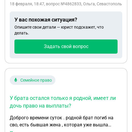
18 февраля, 18:47
, вопрос №4862833, Ольга, Севастополь
У вас похожая ситуация?
Опишите свои детали — юрист подскажет, что
делать.
Задать свой вопрос
Семейное право
У брата остался только я родной, имеет ли
дочь право на выплаты?
Доброго времени суток . родной брат погиб на
сво, есть бывшая жена , которая уже вышла
замуж ,и ребенок,удочерённый мужем бывшей