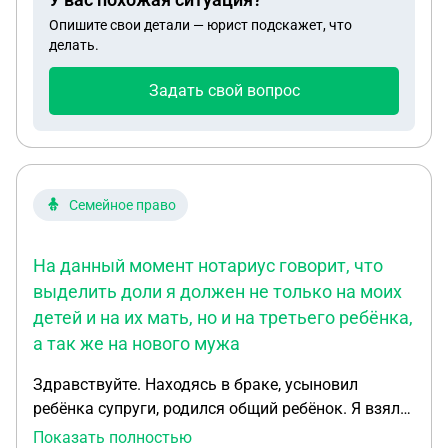
квартирах прописана ее дочь, но под другой
Опишите свои детали — юрист подскажет, что
фамилией?
делать.
Задать свой вопрос
Семейное право
На данный момент нотариус говорит, что
выделить доли я должен не только на моих
детей и на их мать, но и на третьего ребёнка,
а так же на нового мужа
Здравствуйте. Находясь в браке, усыновил
ребёнка супруги, родился общий ребёнок. Я взял
ипотеку на свое имя, а супруга пошла
Показать полностью