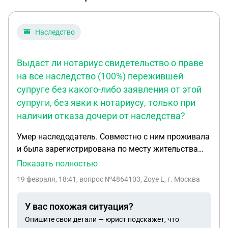
Наследство
Выдаст ли нотариус свидетельство о праве
на все наследство (100%) пережившей
супруге без какого-либо заявления от этой
супруги, без явки к нотариусу, только при
наличии отказа дочери от наследства?
Умер наследодатель. Совместно с ним проживала
и была зарегистрирована по месту жительства
его официальная супруга (пенсионерка по
Показать полностью
старости). Брачного договора не было, завещания
19 февраля, 18:41
, вопрос №4864103, Zoye L, г. Москва
не было. Имущество супругов было оформлено в
долях: по 1/2 доли на каждую из 3 комнат в
У вас похожая ситуация?
квартире (все наследство). Наследственное дело
Опишите свои детали — юрист подскажет, что
открыто нотариусом по заявлению родной