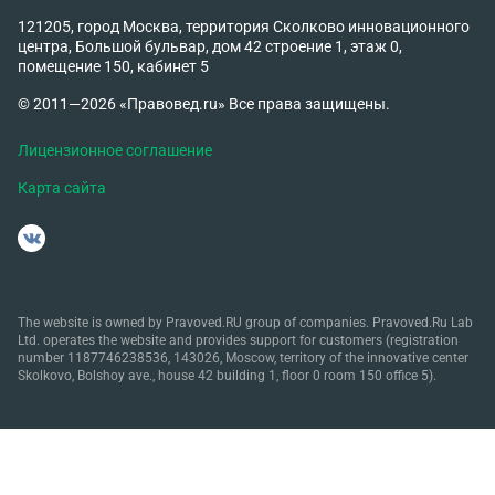
121205, город Москва, территория Сколково инновационного
центра, Большой бульвар, дом 42 строение 1, этаж 0,
помещение 150, кабинет 5
© 2011—2026 «Правовед.ru» Все права защищены.
Лицензионное соглашение
Карта сайта
The website is owned by Pravoved.RU group of companies. Pravoved.Ru Lab
Ltd. operates the website and provides support for customers (registration
number 1187746238536, 143026, Moscow, territory of the innovative center
Skolkovo, Bolshoy ave., house 42 building 1, floor 0 room 150 office 5).