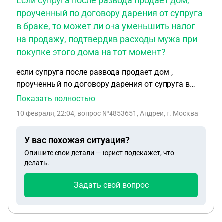
Если супруга после развода продает дом,
проученный по договору дарения от супруга
в браке, то может ли она уменьшить налог
на продажу, подтвердив расходы мужа при
покупке этого дома на тот момент?
если супруга после развода продает дом ,
проученный по договору дарения от супруга в
браке, то может ли она уменьшить налог на
Показать полностью
продажу , подтвердив расходы мужа при покупке
10 февраля, 22:04
, вопрос №4853651, Андрей, г. Москва
этого дома на тот момент? Срок владения домом
менее 3 лет.
У вас похожая ситуация?
Опишите свои детали — юрист подскажет, что
делать.
Задать свой вопрос