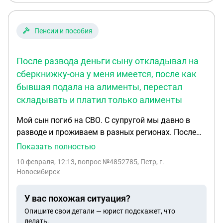
Пенсии и пособия
После развода деньги сыну откладывал на
сберкнижку-она у меня имеется, после как
бывшая подала на алименты, перестал
складывать и платил только алименты
Мой сын погиб на СВО. С супругой мы давно в
разводе и проживаем в разных регионах. После
развода деньги сыну откладывал на сберкнижку-
Показать полностью
она у меня имеется,после как бывшая подала на
10 февраля, 12:13
, вопрос №4852785, Петр, г.
алименты, перестал складывать и платил только
Новосибирск
алименты. Положены ли мне какие то выплаты.
Бывшая подала в суд, т.к я его не воспитывал
У вас похожая ситуация?
Опишите свои детали — юрист подскажет, что
делать.