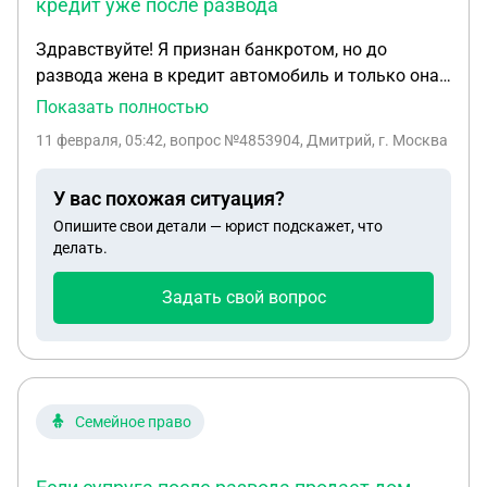
кредит уже после развода
Здравствуйте! Я признан банкротом, но до
развода жена в кредит автомобиль и только она
выплатила кредит уже после развода. Есть все
Показать полностью
доказательства. Я подал на банкротство уже
11 февраля, 05:42
, вопрос №4853904, Дмитрий, г. Москва
после развода. Возникли сложности с авто. Как
поступить? ФУ заявил о кредиторах, требующих
У вас похожая ситуация?
продажу через торги. Но на основании закона
Опишите свои детали — юрист подскажет, что
точно знаю, что если машина преоретена на
делать.
личные средства супруги, то она не должна
попасть в конкурсную массу. Разъясните,
Задать свой вопрос
пожалуйста
Семейное право